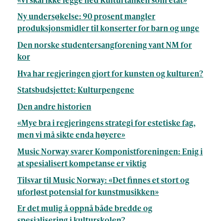
Ny undersøkelse: 90 prosent mangler
produksjonsmidler til konserter for barn og unge
Den norske studentersangforening vant NM for
kor
Hva har regjeringen gjort for kunsten og kulturen?
Statsbudsjettet: Kulturpengene
Den andre historien
«Mye bra i regjeringens strategi for estetiske fag,
men vi må sikte enda høyere»
Music Norway svarer Komponistforeningen: Enig i
at spesialisert kompetanse er viktig
Tilsvar til Music Norway: «Det finnes et stort og
uforløst potensial for kunstmusikken»
Er det mulig å oppnå både bredde og
spesialisering i kulturskolen?