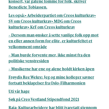
konsert, var gatene tomme for folk, skriver
Benedicte Tobiassen.
Les også:• Arbeiderpartiet om Creos kulturkrav•
SV om Creos kulturkrav• MDG om Creos
kulturkrav• KrF om Creos kulturkrav
– Dersom man ønsker å sette vanlige folk opp mot
en eller annen form for elite, er kulturfeltet et
velkomment område
– Man burde forvente mer, ikke minst fra den
politiske venstresiden
– Musikerne har ene og alene holdt kirken åpen
Frøydis Ree Wekre: Jeg og mine kolleger savner
fortsatt beklagelser fra Oslo-Filharmonien
Uti vår hage
Søk på Creo Vestland Stipendfond 2021
Raja: Kulturarbeidere har blitt ivaretatt gjennom