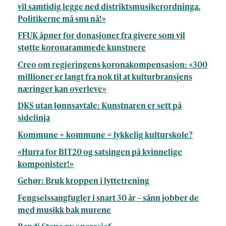
vil samtidig legge ned distriktsmusikerordninga.
Politikerne må snu nå!»
FFUK åpner for donasjoner fra givere som vil
støtte koronarammede kunstnere
Creo om regjeringens koronakompensasjon: «300
millioner er langt fra nok til at kulturbransjens
næringer kan overleve»
DKS utan lønnsavtale: Kunstnaren er sett på
sidelinja
Kommune + kommune = lykkelig kulturskole?
«Hurra for BIT20 og satsingen på kvinnelige
komponister!»
Gehør: Bruk kroppen i lyttetrening
Fengselssangfugler i snart 30 år – sånn jobber de
med musikk bak murene