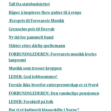
Tall fra statsbudsjettet
Håper å inspirere flere gutter til å synge
Ærespris til Forsvarets Musikk
Grenseløs pris til Deeyah
Ny tid for gammelt band
Slåtter etter dårlig spellemann
FORBUNDSLEDEREN: Forsvarets musikk kveles
langsomt
Musikk som trosser kroppen
LEDER: God jobbsommer!
Forstår ikke hvorfor entreprenørskap er et fyord
FORBUNDSLEDEREN: Den vanskelige pensjonen
LEDER: Forskjell på folk
Har vi et kulturelt klasseskille i Norge?