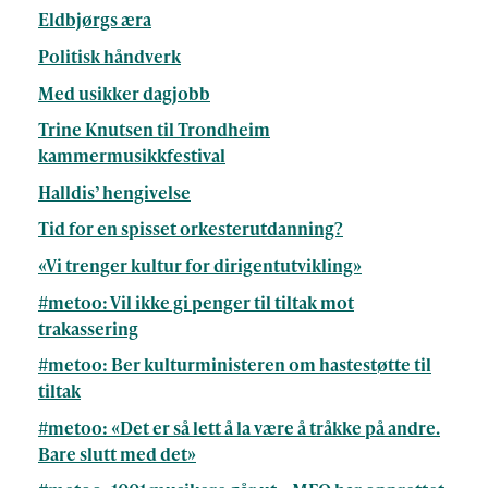
Eldbjørgs æra
Politisk håndverk
Med usikker dagjobb
Trine Knutsen til Trondheim
kammermusikkfestival
Halldis’ hengivelse
Tid for en spisset orkesterutdanning?
«Vi trenger kultur for dirigentutvikling»
#metoo: Vil ikke gi penger til tiltak mot
trakassering
#metoo: Ber kulturministeren om hastestøtte til
tiltak
#metoo: «Det er så lett å la være å tråkke på andre.
Bare slutt med det»