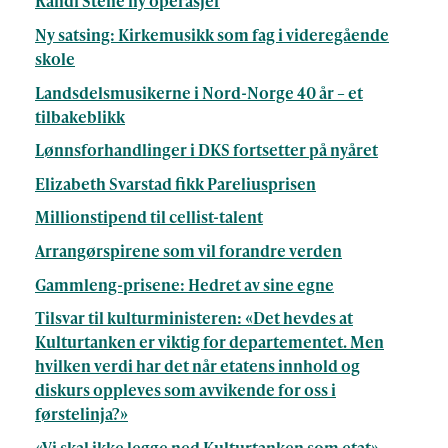
Randi Stene ny operasjef
Ny satsing: Kirkemusikk som fag i videregående
skole
Landsdelsmusikerne i Nord-Norge 40 år – et
tilbakeblikk
Lønnsforhandlinger i DKS fortsetter på nyåret
Elizabeth Svarstad fikk Pareliusprisen
Millionstipend til cellist-talent
Arrangørspirene som vil forandre verden
Gammleng-prisene: Hedret av sine egne
Tilsvar til kulturministeren: «Det hevdes at
Kulturtanken er viktig for departementet. Men
hvilken verdi har det når etatens innhold og
diskurs oppleves som avvikende for oss i
førstelinja?»
«Vi skal ikke legge ned Kulturtanken som etat»