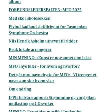
album
FORBUNDSLEDERSPALTEN: MFO 2022
Med sko i skolesekken
Eivind Aadland sjefdirigent for Tasmanian
Symphony Orchestra
Nils Henrik Asheim utnevnt til ridder
Bruk lokale arrangører
MIN MENING: «Kunst er noe annet enn laks»
MFO i nye klær – for hvem og hvorfor?
Det går mot navnebytte for MFO: – Vi trenger et
navn som sier hvem vi er
Om endring
IFPIs halvårsrapport: Strømming og vinyl øker,
nedlasting og CD synker
MENING: Framtidas musikk i Innlandet