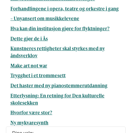
Forhandlingene i opera, teatre og orkestre i gang
– Unyansert om musikkelevene
Hva kan din institusjon gjøre for flyktninger?
Dette gjør de i Ås
Kunstneres rettigheter skal styrkes med ny
åndsverklov
Make art not war
Trygghet i et trommesett
Det haster med ny pianostemmerutdanning
Etterlysning: En retning for Den kulturelle
skolesekken
Hvorfor være stor?
Ny mykvaresynth
For groove-arbeideren