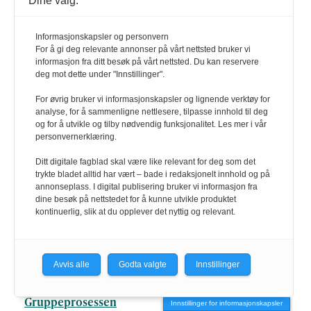
Dine valg:
For den kresne lytter
Informasjonskapsler og personvern
Jæ-må-ha Yamaha
For å gi deg relevante annonser på vårt nettsted bruker vi
informasjon fra ditt besøk på vårt nettsted. Du kan reservere
Det er vinylen som spinner i stua
deg mot dette under "Innstillinger".
Er Norsk kulturfond til for distriktene?
For øvrig bruker vi informasjonskapsler og lignende verktøy for
analyse, for å sammenligne nettlesere, tilpasse innhold til deg
Mykle og musikken
og for å utvikle og tilby nødvendig funksjonalitet. Les mer i vår
Reell frykt for framtida for folkemusikken
personvernerklæring.
Slik argumenterer partene
Ditt digitale fagblad skal være like relevant for deg som det
trykte bladet alltid har vært – bade i redaksjonelt innhold og på
Dette får de i pensjon
annonseplass. I digital publisering bruker vi informasjon fra
dine besøk på nettstedet for å kunne utvikle produktet
Uryddig korsatsing
kontinuerlig, slik at du opplever det nyttig og relevant.
Kreativitet og noteprogrammer
Dirigentene protesterer
Avvis alle
Godta valgte
Innstillinger
Verdier og identitet i instrumentalundervisning
Gruppeprosessen
Innstillinger for informasjonskapsler