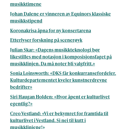
musikktimene
Johan Dalene er vinneren av Equinors klassiske
musikkstipend
Koronakrisa åpna for ny konsertarena
Etterlyser forskning på scenerøyk
Julian Skar: «Dagens musikkteknologi bør
likestilles med notasjon i komposisjonsfaget på
musikklinjen. Da må noter bli valgfritt.»
Sonia Loinsworth: «DKS får konkurransefordeler.
Kulturdepartementet kveler kunstnerdrevne
bedrifter»
Siri Haugan Holden: «Hvor åpent er kulturlivet
egentlig?»
Creo Vestland: «Vi er bekymret for framtida til
kulturlivet i Vestland. Si nei til kutt i
musikklinjene!»