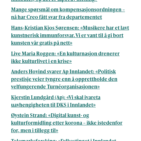
Mange spørsmål om kompensasjonsordningen –
nå har Creo fått svar fra departementet
Hans-Kristian Kjos Sørensen: «Musikere har et lavt
kunstnerisk immunforsvar. Vi er vant til å gi bort
kunsten vår gratis på nett»
Live Maria Roggen: «En kulturnasjon drenerer
ikke kulturlivet i en krise»
Anders Hovind svarer Ap Innlandet: «Politisk
prestisje veier tyngre enn å opprettholde den
velfungerende Turnéorganisasjonen»
Kjerstin Lundgård (Ap): «Vi skal ivareta
uavhengigheten til DKS i Innlandet»
Øystein Strand: «Digital kunst- og
kulturformidling etter korona – ikke istedenfor
for, men i tillegg til»
Telemarksforsking: «Fylkestinget i Innlandet