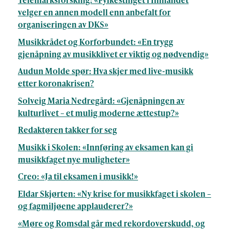
velger en annen modell enn anbefalt for
organiseringen av DKS»
Musikkrådet og Korforbundet: «En trygg
gjenåpning av musikklivet er viktig og nødvendig»
Audun Molde spør: Hva skjer med live-musikk
etter koronakrisen?
Solveig Maria Nedregård: «Gjenåpningen av
kulturlivet – et mulig moderne ættestup?»
Redaktøren takker for seg
Musikk i Skolen: «Innføring av eksamen kan gi
musikkfaget nye muligheter»
Creo: «Ja til eksamen i musikk!»
Eldar Skjørten: «Ny krise for musikkfaget i skolen –
og fagmiljøene applauderer?»
«Møre og Romsdal går med rekordoverskudd, og