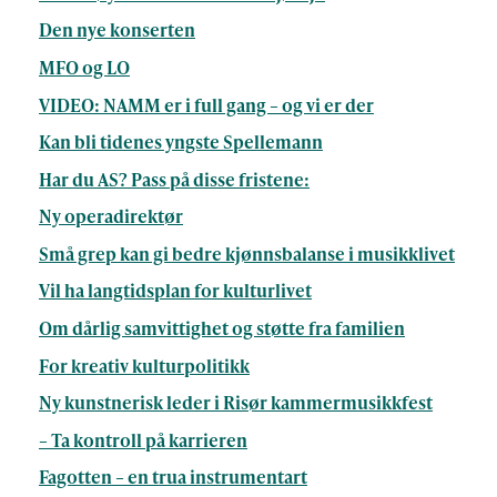
Den nye konserten
MFO og LO
VIDEO: NAMM er i full gang – og vi er der
Kan bli tidenes yngste Spellemann
Har du AS? Pass på disse fristene:
Ny operadirektør
Små grep kan gi bedre kjønnsbalanse i musikklivet
Vil ha langtidsplan for kulturlivet
Om dårlig samvittighet og støtte fra familien
For kreativ kulturpolitikk
Ny kunstnerisk leder i Risør kammermusikkfest
– Ta kontroll på karrieren
Fagotten – en trua instrumentart