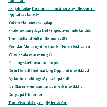
lønnsløft
«Skjebnedag for norske kunstnere og alle som er
opptatt av kunst»
Video: Skolenes sangdag
Skolenes sangdag: Det synges over hele landet!
Tono delte ut 568 millioner i 2017
Per Idar Almås ny direktør for Førdefestivalen
Vårens vakreste eventyr?
Fest- og skjebneår for korps
Eirin Lien til Hedmark og Oppland musikkråd
Ny kulturmelding: Mye står på spill
Liv Glaser kommandør av norsk musikkliv
Korps på frimerker
Tone Østerdal ny daglig leder for