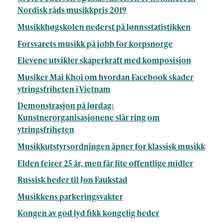
Nordisk råds musikkpris 2019
Musikkhøgskolen nederst på lønnsstatistikken
Forsvarets musikk på jobb for korpsnorge
Elevene utvikler skaperkraft med komposisjon
Musiker Mai Khoi om hvordan Facebook skader
ytringsfriheten i Vietnam
Demonstrasjon på lørdag:
Kunstnerorganisasjonene slår ring om
ytringsfriheten
Musikkutstyrsordningen åpner for klassisk musikk
Elden feirer 25 år, men får lite offentlige midler
Russisk heder til Jon Faukstad
Musikkens parkeringsvakter
Kongen av god lyd fikk kongelig heder