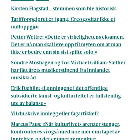
Kirsten Flagstad – stemmen som ble historisk
Tariffoppgjøret er i gang: Creo godtar ikke et
nulloppgjør
Petter Wettre: «Dette er virkelighetens eksamen.
Det er nå man skal leve opp til myten om at man
ikke er bedre enn sin sist spilte solo.»
Sondre Moshagen og Tor Michael Gilliam-Sæther
har fått årets musikerstipend fra Innlandet
musikkråd
Erik Dæhlin: «Lønningene i det offentlige
subsidierte kunst- og kulturfeltet er fullstendig
ute av balanse»
Vil du skrive innlegg eller fagartikkel?
Marcus Paus: «Når kulturlivets arenaer stenger,
konfronteres vi også med noe mer enn tapet av
inntekter, og det er tapet av mening»