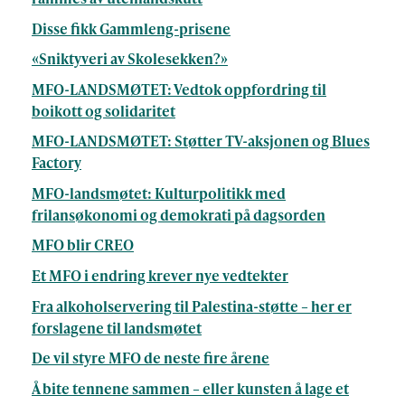
Disse fikk Gammleng-prisene
«Sniktyveri av Skolesekken?»
MFO-LANDSMØTET: Vedtok oppfordring til
boikott og solidaritet
MFO-LANDSMØTET: Støtter TV-aksjonen og Blues
Factory
MFO-landsmøtet: Kulturpolitikk med
frilansøkonomi og demokrati på dagsorden
MFO blir CREO
Et MFO i endring krever nye vedtekter
Fra alkoholservering til Palestina-støtte – her er
forslagene til landsmøtet
De vil styre MFO de neste fire årene
Å bite tennene sammen – eller kunsten å lage et