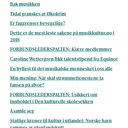
Bak musikken
Tidal granskes av Økokrim
Er faggrenser bevegelige?
Dette er de mest leste sakene på musikkultur.no i
2018
FORBUNDSLEDERSPALTEN: Kjære medlemmer
Caroline Wettergren fikk talentstipend fra Equinor
En hyllest til det musikalske mennesket i oss alle
Min mening: Når skal strømmetjenestene ta
fansen på alvor?
FORBUNDSLEDERSPALTEN: Usikkert om
innholdet i Den kulturelle skolesekken
Å samle seg
Statlige kroner til kultur i utlandet: Norske barn
rammes av utenlandskutt