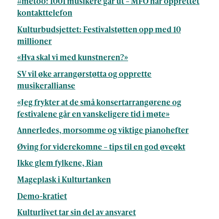
#metoo: 1001 musikere går ut – MFO har opprettet
kontakttelefon
Kulturbudsjettet: Festivalstøtten opp med 10
millioner
«Hva skal vi med kunstneren?»
SV vil øke arrangørstøtta og opprette
musikerallianse
«Jeg frykter at de små konsertarrangørene og
festivalene går en vanskeligere tid i møte»
Annerledes, morsomme og viktige pianohefter
Øving for viderekomne – tips til en god øveøkt
Ikke glem fylkene, Rian
Mageplask i Kulturtanken
Demo-kratiet
Kulturlivet tar sin del av ansvaret