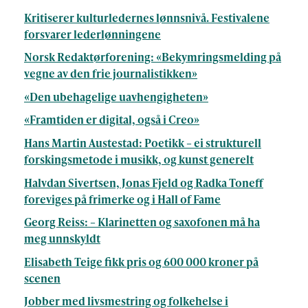
Kritiserer kulturledernes lønnsnivå. Festivalene
forsvarer lederlønningene
Norsk Redaktørforening: «Bekymringsmelding på
vegne av den frie journalistikken»
«Den ubehagelige uavhengigheten»
«Framtiden er digital, også i Creo»
Hans Martin Austestad: Poetikk – ei strukturell
forskingsmetode i musikk, og kunst generelt
Halvdan Sivertsen, Jonas Fjeld og Radka Toneff
foreviges på frimerke og i Hall of Fame
Georg Reiss: – Klarinetten og saxofonen må ha
meg unnskyldt
Elisabeth Teige fikk pris og 600 000 kroner på
scenen
Jobber med livsmestring og folkehelse i