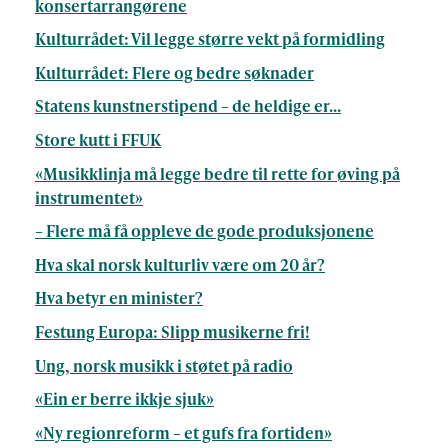
konsertarrangørene
Kulturrådet: Vil legge større vekt på formidling
Kulturrådet: Flere og bedre søknader
Statens kunstnerstipend – de heldige er…
Store kutt i FFUK
«Musikklinja må legge bedre til rette for øving på
instrumentet»
– Flere må få oppleve de gode produksjonene
Hva skal norsk kulturliv være om 20 år?
Hva betyr en minister?
Festung Europa: Slipp musikerne fri!
Ung, norsk musikk i støtet på radio
«Ein er berre ikkje sjuk»
«Ny regionreform – et gufs fra fortiden»