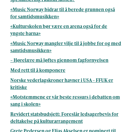
«Music Norway bidrar til å berede grunnen også
for samtidsmusikken»
«Kulturskolen bør være en arena også for de
yngste barna»
«Music Norway mangler vilje til å jobbe for og med
samtidsmusikken»
– Hørelære må løftes gjennom fagfornyelsen
Med rett til å komponere
Norske vederlagskroner havner i USA – FFUK er
kritiske
«Motstemmene er vår beste ressurs i debatten om
sang i skolen»
Revidert statsbudsjett: Foreslår ledsagerbevis for
deltakelse på kulturarrangement
Grete Pedersen og Elias Akselsen er nominert til