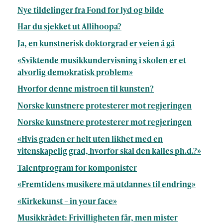
Nye tildelinger fra Fond for lyd og bilde
Har du sjekket ut Allihoopa?
Ja, en kunstnerisk doktorgrad er veien å gå
«Sviktende musikkundervisning i skolen er et
alvorlig demokratisk problem»
Hvorfor denne mistroen til kunsten?
Norske kunstnere protesterer mot regjeringen
Norske kunstnere protesterer mot regjeringen
«Hvis graden er helt uten likhet med en
vitenskapelig grad, hvorfor skal den kalles ph.d.?»
Talentprogram for komponister
«Fremtidens musikere må utdannes til endring»
«Kirkekunst – in your face»
Musikkrådet: Frivilligheten får, men mister