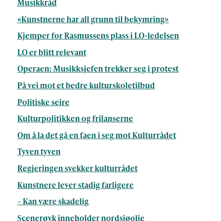
Musikkråd
«Kunstnerne har all grunn til bekymring»
Kjemper for Rasmussens plass i LO-ledelsen
LO er blitt relevant
Operaen: Musikksjefen trekker seg i protest
På vei mot et bedre kulturskoletilbud
Politiske seire
Kulturpolitikken og frilanserne
Om å la det gå en faen i seg mot Kulturrådet
Tyven tyven
Regjeringen svekker kulturrådet
Kunstnere lever stadig farligere
– Kan være skadelig
Scenerøyk inneholder nordsjøolje