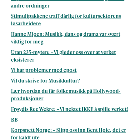
andre ordninger
Stimulipakkene traff dårlig for kultursektorens
løsarbeidere
Hanne Mjøen: Musikk, dans og drama var svært
viktig for meg
Uran 235-myten: – Vi gleder oss over at verket
eksisterer
Vi har problemer med epost
Vil du skrive for Musikkultur?
Lær hvordan du får folkemusikk på Hollywood-
produksjoner
Frøydis Ree Wekre: – Vi nektet IKKE å spille verket!
BB
Korpsnett Norge: – Slipp oss inn Bent Høie, det er
for kaldt ute