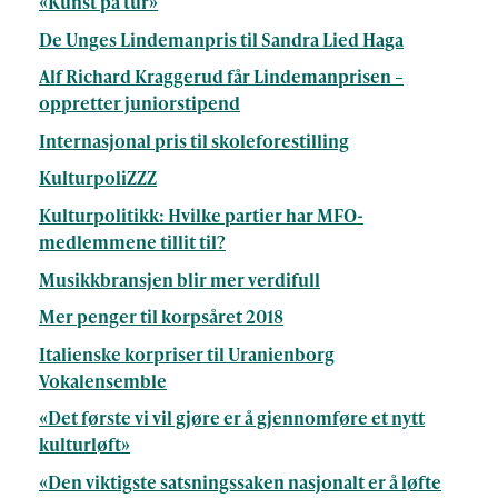
«Kunst på tur»
De Unges Lindemanpris til Sandra Lied Haga
Alf Richard Kraggerud får Lindemanprisen –
oppretter juniorstipend
Internasjonal pris til skoleforestilling
KulturpoliZZZ
Kulturpolitikk: Hvilke partier har MFO-
medlemmene tillit til?
Musikkbransjen blir mer verdifull
Mer penger til korpsåret 2018
Italienske korpriser til Uranienborg
Vokalensemble
«Det første vi vil gjøre er å gjennomføre et nytt
kulturløft»
«Den viktigste satsningssaken nasjonalt er å løfte