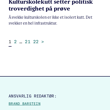
Kulturskolekutt setter politisk
troverdighet på prøve
Å svekke kulturskolen er ikke et isolert kutt. Det
svekker en hel infrastruktur.
1
2
…
21
22
>
SITE FOOTER
ANSVARLIG REDAKTØR:
BRAND BARSTEIN