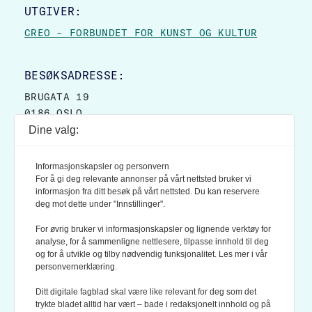
UTGIVER:
CREO – FORBUNDET FOR KUNST OG KULTUR
BESØKSADRESSE:
BRUGATA 19
0186 OSLO
Dine valg:
POSTADRESSE:
POSTBOKS 9007 GRØNLAND
Informasjonskapsler og personvern
0133 OSLO
For å gi deg relevante annonser på vårt nettsted bruker vi
informasjon fra ditt besøk på vårt nettsted. Du kan reservere
deg mot dette under "Innstillinger".
LES OGSÅ:
KONTEKSTS PERSONVERN-POLICY
For øvrig bruker vi informasjonskapsler og lignende verktøy for
analyse, for å sammenligne nettlesere, tilpasse innhold til deg
og for å utvikle og tilby nødvendig funksjonalitet. Les mer i vår
personvernerklæring.
Ditt digitale fagblad skal være like relevant for deg som det
trykte bladet alltid har vært – bade i redaksjonelt innhold og på