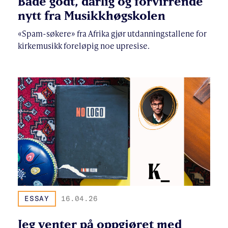
Både godt, dårlig og forvirrende
nytt fra Musikkhøgskolen
«Spam-søkere» fra Afrika gjør utdanningstallene for
kirkemusikk foreløpig noe upresise.
ESSAY
16.04.26
Jeg venter på oppgjøret med