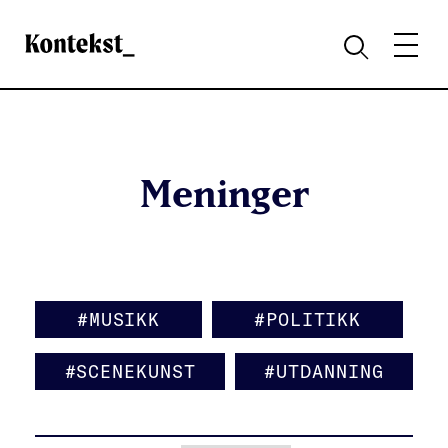
Kontekst
MENY
SØK
Meninger
#MUSIKK
#POLITIKK
#SCENEKUNST
#UTDANNING