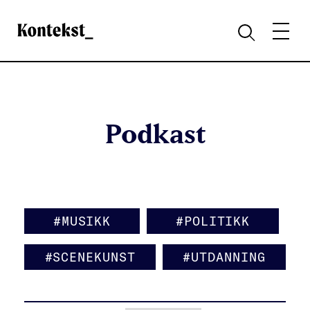
Kontekst
MENY
SØK
Podkast
#MUSIKK
#POLITIKK
#SCENEKUNST
#UTDANNING