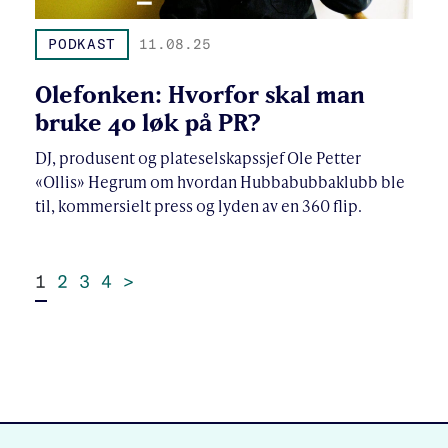
PODKAST
11.08.25
Olefonken: Hvorfor skal man
bruke 40 løk på PR?
DJ, produsent og plateselskapssjef Ole Petter
«Ollis» Hegrum om hvordan Hubbabubbaklubb ble
til, kommersielt press og lyden av en 360 flip.
1
2
3
4
>