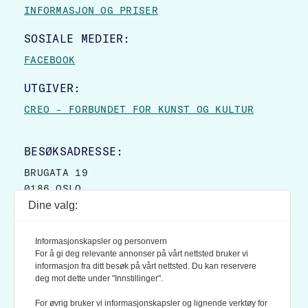
INFORMASJON OG PRISER
SOSIALE MEDIER:
FACEBOOK
UTGIVER:
CREO – FORBUNDET FOR KUNST OG KULTUR
BESØKSADRESSE:
BRUGATA 19
0186 OSLO
Dine valg:
POSTADRESSE:
POSTBOKS 9007 GRØNLAND
Informasjonskapsler og personvern
0133 OSLO
For å gi deg relevante annonser på vårt nettsted bruker vi
informasjon fra ditt besøk på vårt nettsted. Du kan reservere
deg mot dette under "Innstillinger".
LES OGSÅ:
KONTEKSTS PERSONVERN-POLICY
For øvrig bruker vi informasjonskapsler og lignende verktøy for