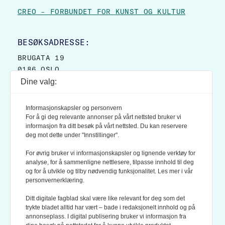
CREO – FORBUNDET FOR KUNST OG KULTUR
BESØKSADRESSE:
BRUGATA 19
0186 OSLO
Dine valg:
POSTADRESSE:
POSTBOKS 9007 GRØNLAND
Informasjonskapsler og personvern
0133 OSLO
For å gi deg relevante annonser på vårt nettsted bruker vi
informasjon fra ditt besøk på vårt nettsted. Du kan reservere
deg mot dette under "Innstillinger".
LES OGSÅ:
KONTEKSTS PERSONVERN-POLICY
For øvrig bruker vi informasjonskapsler og lignende verktøy for
analyse, for å sammenligne nettlesere, tilpasse innhold til deg
og for å utvikle og tilby nødvendig funksjonalitet. Les mer i vår
personvernerklæring.
Ditt digitale fagblad skal være like relevant for deg som det
trykte bladet alltid har vært – bade i redaksjonelt innhold og på
annonseplass. I digital publisering bruker vi informasjon fra