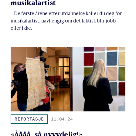
musikalartist
– De første årene etter utdannelse kaller du deg for
musikalartist, uavhengig om det faktisk blir jobb
eller ikke.
REPORTASJE
11.04.24
«Åååå, så nyyydelig!»