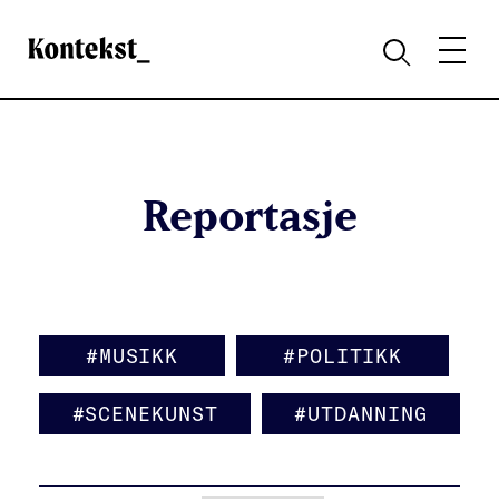
Kontekst
MENY
SØK
Reportasje
#MUSIKK
#POLITIKK
#SCENEKUNST
#UTDANNING