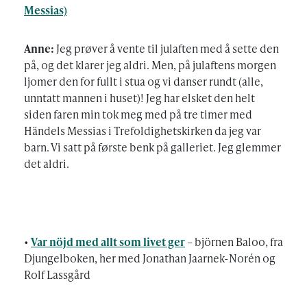
Messias)
Anne:
Jeg prøver å vente til julaften med å sette den
på, og det klarer jeg aldri. Men, på julaftens morgen
ljomer den for fullt i stua og vi danser rundt (alle,
unntatt mannen i huset)! Jeg har elsket den helt
siden faren min tok meg med på tre timer med
Händels Messias i Trefoldighetskirken da jeg var
barn. Vi satt på første benk på galleriet. Jeg glemmer
det aldri.
•
Var nöjd med allt som livet ger
– björnen Baloo, fra
Djungelboken, her med Jonathan Jaarnek-Norén og
Rolf Lassgård