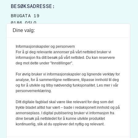
BESØKSADRESSE:
BRUGATA 19
0186 OSLO
Dine valg:
POSTADRESSE:
POSTBOKS 9007 GRØNLAND
Informasjonskapsler og personvern
0133 OSLO
For å gi deg relevante annonser på vårt nettsted bruker vi
informasjon fra ditt besøk på vårt nettsted. Du kan reservere
deg mot dette under "Innstillinger".
LES OGSÅ:
KONTEKSTS PERSONVERN-POLICY
For øvrig bruker vi informasjonskapsler og lignende verktøy for
analyse, for å sammenligne nettlesere, tilpasse innhold til deg
og for å utvikle og tilby nødvendig funksjonalitet. Les mer i vår
personvernerklæring.
Ditt digitale fagblad skal være like relevant for deg som det
trykte bladet alltid har vært – bade i redaksjonelt innhold og på
annonseplass. I digital publisering bruker vi informasjon fra
dine besøk på nettstedet for å kunne utvikle produktet
KONTEKST ER MEDLEM AV FAGPRESSEN OG
kontinuerlig, slik at du opplever det nyttig og relevant.
NORSK TIDSSKRIFTFORENING.