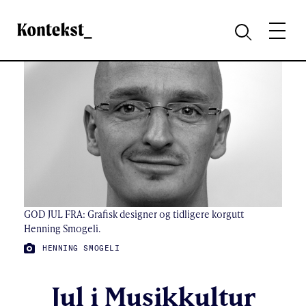
Kontekst
MENY
SØK
GOD JUL FRA: Grafisk designer og tidligere korgutt
Henning Smogeli.
FOTO:
HENNING SMOGELI
Jul i Musikkultur