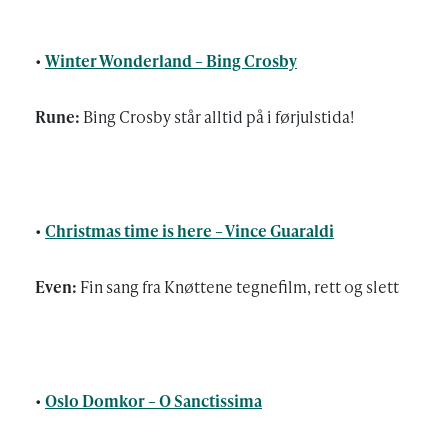
•
Winter Wonderland – Bing Crosby
Rune:
Bing Crosby står alltid på i førjulstida!
•
Christmas time is here – Vince Guaraldi
Even:
Fin sang fra Knøttene tegnefilm, rett og slett
•
Oslo Domkor – O Sanctissima