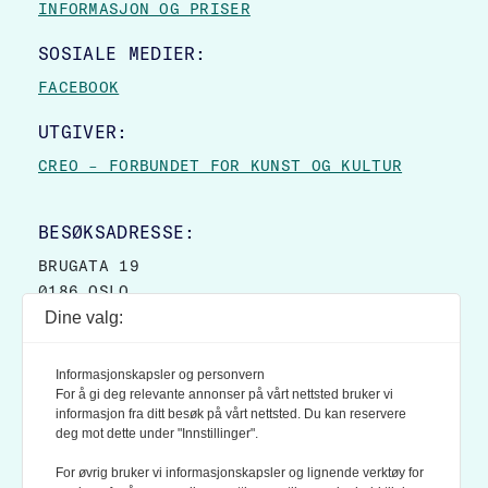
INFORMASJON OG PRISER
SOSIALE MEDIER:
FACEBOOK
UTGIVER:
CREO – FORBUNDET FOR KUNST OG KULTUR
BESØKSADRESSE:
BRUGATA 19
0186 OSLO
Dine valg:
POSTADRESSE:
POSTBOKS 9007 GRØNLAND
Informasjonskapsler og personvern
0133 OSLO
For å gi deg relevante annonser på vårt nettsted bruker vi
informasjon fra ditt besøk på vårt nettsted. Du kan reservere
deg mot dette under "Innstillinger".
LES OGSÅ:
KONTEKSTS PERSONVERN-POLICY
For øvrig bruker vi informasjonskapsler og lignende verktøy for