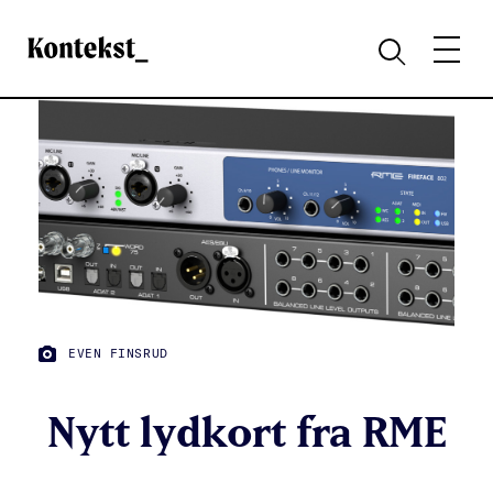
Kontekst
MENY
SØK
FOTO:
EVEN FINSRUD
Nytt lydkort fra RME