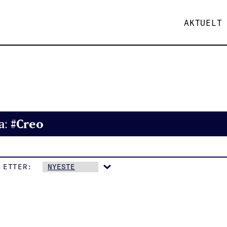
AKTUELT
#Creo
a:
 ETTER: