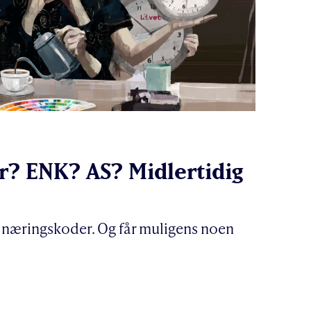
2
er? ENK? AS? Midlertidig
 næringskoder. Og får muligens noen