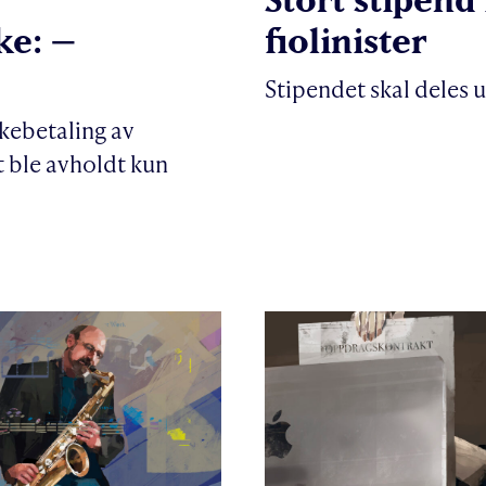
ke: –
fiolinister
Stipendet skal deles u
akebetaling av
t ble avholdt kun