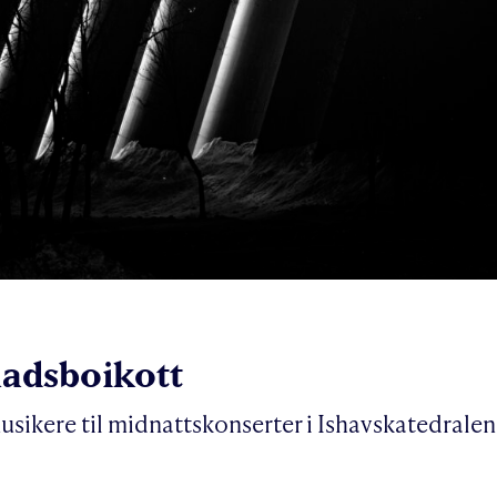
nadsboikott
ikere til midnattskonserter i Ishavskatedralen