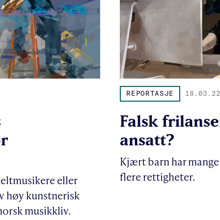
REPORTASJE
18.03.2
s
Falsk frilans
r
ansatt?
Kjært barn har mange
flere rettigheter.
keltmusikere eller
v høy kunstnerisk
 norsk musikkliv.