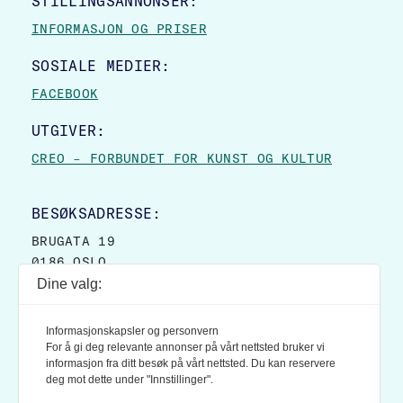
STILLINGSANNONSER:
INFORMASJON OG PRISER
SOSIALE MEDIER:
FACEBOOK
UTGIVER:
CREO – FORBUNDET FOR KUNST OG KULTUR
BESØKSADRESSE:
BRUGATA 19
0186 OSLO
Dine valg:
POSTADRESSE:
POSTBOKS 9007 GRØNLAND
Informasjonskapsler og personvern
0133 OSLO
For å gi deg relevante annonser på vårt nettsted bruker vi
informasjon fra ditt besøk på vårt nettsted. Du kan reservere
deg mot dette under "Innstillinger".
LES OGSÅ: