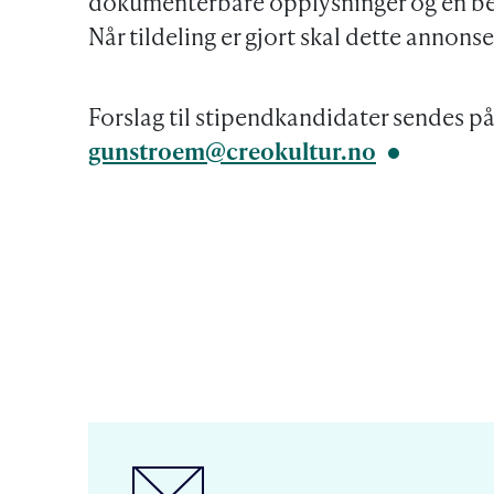
dokumenterbare opplysninger og en be
Når tildeling er gjort skal dette annonse
Forslag til stipendkandidater sendes på 
gunstroem@creokultur.no