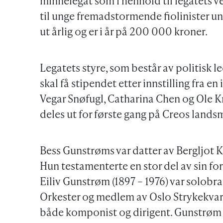
minnelegat som i henhold til legatets ve
til unge fremadstormende fiolinister un
ut årlig og er i år på 200 000 kroner.
Legatets styre, som består av politisk l
skal få stipendet etter innstilling fra e
Vegar Snøfugl, Catharina Chen og Ole Kr
deles ut for første gang på Creos land
Bess Gunstrøms var datter av Bergljot K
Hun testamenterte en stor del av sin form
Eiliv Gunstrøm (1897 – 1976) var solobra
Orkester og medlem av Oslo Strykekvarte
både komponist og dirigent. Gunstrøm 