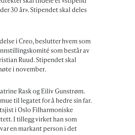
dtekter skal tildele et «stipend
der 30 år». Stipendet skal deles
edelse i Creo, beslutter hvem som
n innstillingskomité som består av
istian Ruud. Stipendet skal
smøte i november.
atrine Rask og Eiliv Gunstrøm.
ue til legatet for å hedre sin far.
tsjist i Oslo Filharmoniske
tt. I tillegg virket han som
var en markant person i det