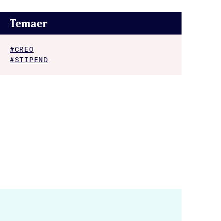
Temaer
#CREO
#STIPEND