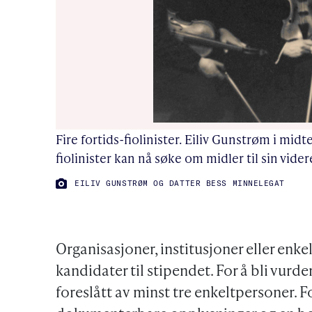
Fire fortids-fiolinister. Eiliv Gunstrøm i mid
fiolinister kan nå søke om midler til sin vider
FOTO:
EILIV GUNSTRØM OG DATTER BESS MINNELEGAT
Organisasjoner, institusjoner eller enke
kandidater til stipendet. For å bli vurd
foreslått av minst tre enkeltpersoner. F