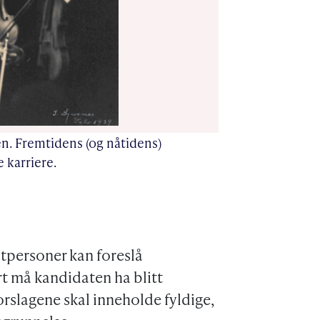
ten. Fremtidens (og nåtidens)
e karriere.
ltpersoner kan foreslå
ert må kandidaten ha blitt
orslagene skal inneholde fyldige,