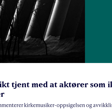
ikt tjent med at aktører som ik
er
mmenterer kirkemusiker-oppsigelsen og avvikkl