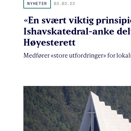
NYHETER
03.03.23
«En svært viktig prinsipi
Ishavskatedral-anke delv
Høyesterett
Medfører «store utfordringer» for loka