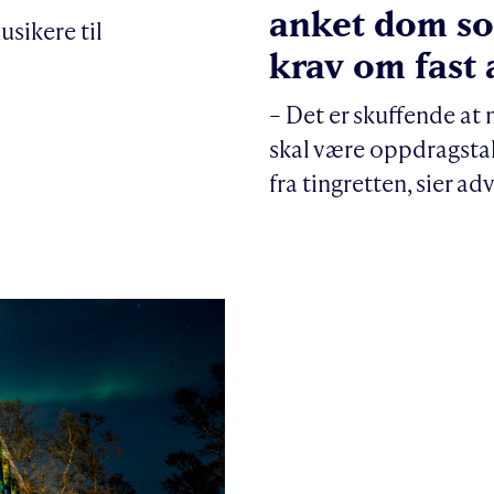
anket dom so
sikere til
krav om fast 
– Det er skuffende at
skal være oppdragstak
fra tingretten, sier a