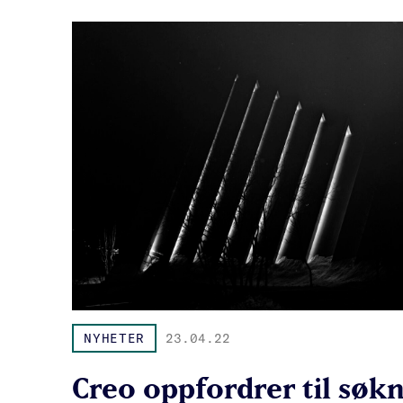
NYHETER
23.04.22
Creo oppfordrer til søk