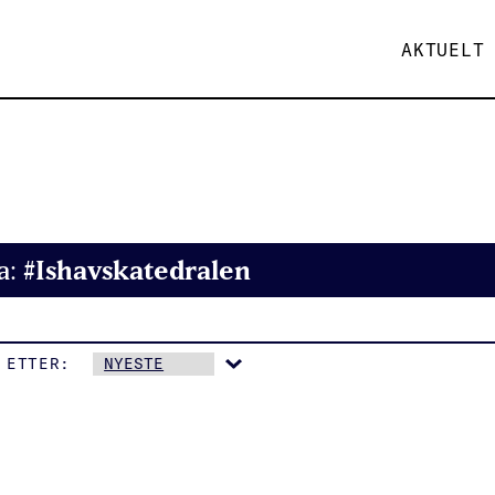
AKTUELT
#Ishavskatedralen
a:
 ETTER: