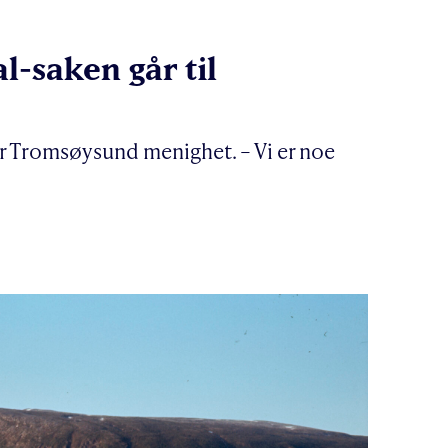
l-saken går til
ier Tromsøysund menighet. – Vi er noe