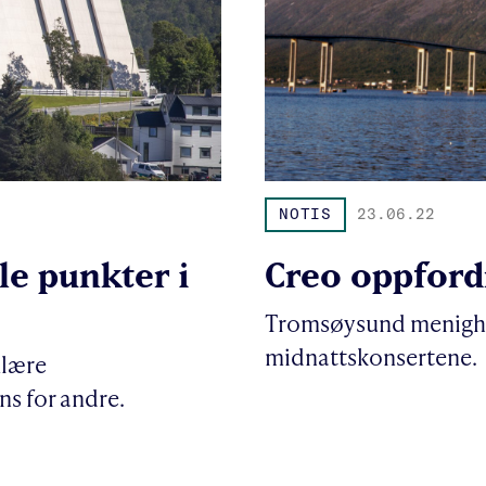
NOTIS
23.06.22
lle punkter i
Creo oppfordr
Tromsøysund menighet
midnattskonsertene.
ulære
s for andre.