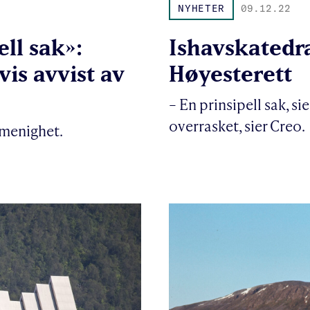
NYHETER
09.12.22
ell sak»:
Ishavskatedra
is avvist av
Høyesterett
– En prinsipell sak, s
overrasket, sier Creo.
lmenighet.