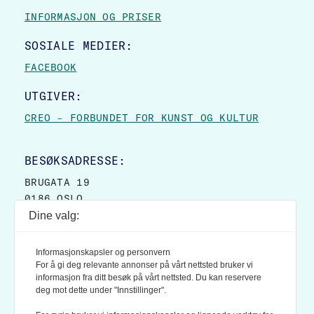
INFORMASJON OG PRISER
SOSIALE MEDIER:
FACEBOOK
UTGIVER:
CREO – FORBUNDET FOR KUNST OG KULTUR
BESØKSADRESSE:
BRUGATA 19
0186 OSLO
Dine valg:
POSTADRESSE:
POSTBOKS 9007 GRØNLAND
Informasjonskapsler og personvern
0133 OSLO
For å gi deg relevante annonser på vårt nettsted bruker vi
informasjon fra ditt besøk på vårt nettsted. Du kan reservere
deg mot dette under "Innstillinger".
LES OGSÅ: