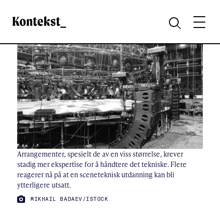
Kontekst
MENY
SØK
Arrangementer, spesielt de av en viss størrelse, krever
stadig mer ekspertise for å håndtere det tekniske. Flere
reagerer nå på at en sceneteknisk utdanning kan bli
ytterligere utsatt.
FOTO:
MIKHAIL BADAEV/ISTOCK