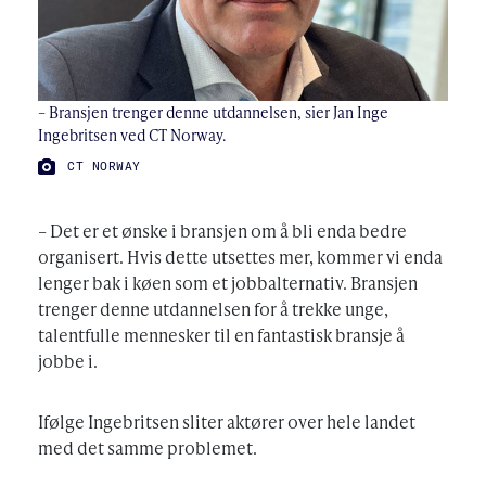
– Bransjen trenger denne utdannelsen, sier Jan Inge
Ingebritsen ved CT Norway.
FOTO:
CT NORWAY
– Det er et ønske i bransjen om å bli enda bedre
organisert. Hvis dette utsettes mer, kommer vi enda
lenger bak i køen som et jobbalternativ. Bransjen
trenger denne utdannelsen for å trekke unge,
talentfulle mennesker til en fantastisk bransje å
jobbe i.
Ifølge Ingebritsen sliter aktører over hele landet
med det samme problemet.