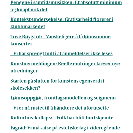
Pengene i samtidsmusikken: Et absolutt minimum
og knapt nok det
Kontekst-undersøkelse: Gratisarbeid florerer i
klubbmarkedet
Tove Bøygard: – Vanskeligere å få lønnsomme
konserter
– Vi har sprengt hull i at anmeldelser ikke leses
Kunstnermeldingen: Reelle endringer krever nye
utredninger
Starten på slutten for kunstens egenverdi i
skolesekken?
Lønnsoppgjør, frontfagsmodellen og seigmenn
– Vi er nå rustet til å håndtere det uforutsette
Kulturhus-kollaps: – Folk har blitt bortskjemte
Fagråd: Vi må satse på estetiske fag i videregående