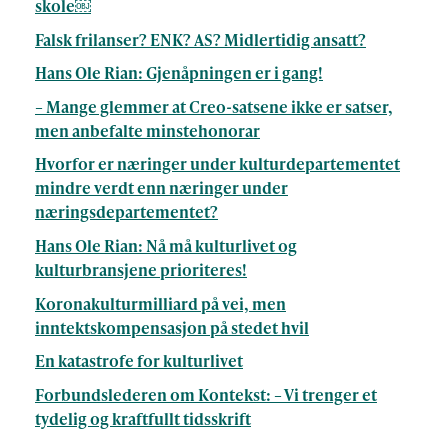
skole￼
Falsk frilanser? ENK? AS? Midlertidig ansatt?
Hans Ole Rian: Gjenåpningen er i gang!
– Mange glemmer at Creo-satsene ikke er satser,
men anbefalte minstehonorar
Hvorfor er næringer under kulturdepartementet
mindre verdt enn næringer under
næringsdepartementet?
Hans Ole Rian: Nå må kulturlivet og
kulturbransjene prioriteres!
Koronakulturmilliard på vei, men
inntektskompensasjon på stedet hvil
En katastrofe for kulturlivet
Forbundslederen om Kontekst: – Vi trenger et
tydelig og kraftfullt tidsskrift