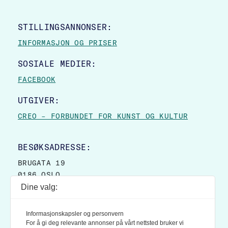
STILLINGSANNONSER:
INFORMASJON OG PRISER
SOSIALE MEDIER:
FACEBOOK
UTGIVER:
CREO – FORBUNDET FOR KUNST OG KULTUR
BESØKSADRESSE:
BRUGATA 19
0186 OSLO
Dine valg:
POSTADRESSE:
POSTBOKS 9007 GRØNLAND
Informasjonskapsler og personvern
0133 OSLO
For å gi deg relevante annonser på vårt nettsted bruker vi