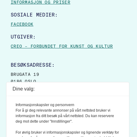
INFORMASJON OG PRISER
SOSIALE MEDIER:
FACEBOOK
UTGIVER:
CREO – FORBUNDET FOR KUNST OG KULTUR
BESØKSADRESSE:
BRUGATA 19
0186 OSLO
Dine valg:
POSTADRESSE:
POSTBOKS 9007 GRØNLAND
Informasjonskapsler og personvern
0133 OSLO
For å gi deg relevante annonser på vårt nettsted bruker vi
informasjon fra ditt besøk på vårt nettsted. Du kan reservere
deg mot dette under "Innstillinger".
LES OGSÅ:
KONTEKSTS PERSONVERN-POLICY
For øvrig bruker vi informasjonskapsler og lignende verktøy for