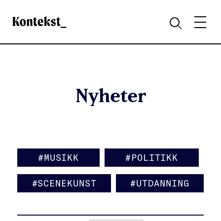
Kontekst
MENY
SØK
Nyheter
#MUSIKK
#POLITIKK
#SCENEKUNST
#UTDANNING