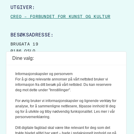
UTGIVER:
CREO – FORBUNDET FOR KUNST OG KULTUR
BESØKSADRESSE:
BRUGATA 19
0186 OSLO
Dine valg:
POSTADRESSE:
POSTBOKS 9007 GRØNLAND
Informasjonskapsler og personvern
0133 OSLO
For å gi deg relevante annonser på vårt nettsted bruker vi
informasjon fra ditt besøk på vårt nettsted. Du kan reservere
deg mot dette under "Innstillinger".
LES OGSÅ:
KONTEKSTS PERSONVERN-POLICY
For øvrig bruker vi informasjonskapsler og lignende verktøy for
analyse, for å sammenligne nettlesere, tilpasse innhold til deg
og for å utvikle og tilby nødvendig funksjonalitet. Les mer i vår
personvernerklæring.
Ditt digitale fagblad skal være like relevant for deg som det
trykte bladet alltid har vært – bade i redaksjonelt innhold og på