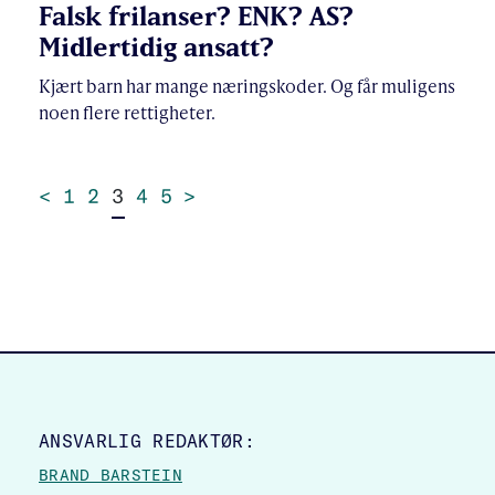
Falsk frilanser? ENK? AS?
Midlertidig ansatt?
Kjært barn har mange næringskoder. Og får muligens
noen flere rettigheter.
<
1
2
3
4
5
>
SITE FOOTER
ANSVARLIG REDAKTØR:
BRAND BARSTEIN