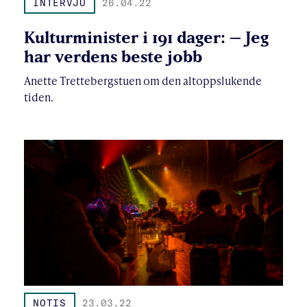
INTERVJU
26.04.22
Kulturminister i 191 dager: – Jeg
har verdens beste jobb
Anette Trettebergstuen om den altoppslukende
tiden.
NOTIS
23.03.22