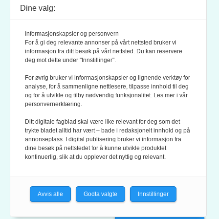
Dine valg:
POSTADRESSE:
POSTBOKS 9007 GRØNLAND
Informasjonskapsler og personvern
0133 OSLO
For å gi deg relevante annonser på vårt nettsted bruker vi
informasjon fra ditt besøk på vårt nettsted. Du kan reservere
deg mot dette under "Innstillinger".
LES OGSÅ:
KONTEKSTS PERSONVERN-POLICY
For øvrig bruker vi informasjonskapsler og lignende verktøy for
analyse, for å sammenligne nettlesere, tilpasse innhold til deg
og for å utvikle og tilby nødvendig funksjonalitet. Les mer i vår
personvernerklæring.
Ditt digitale fagblad skal være like relevant for deg som det
trykte bladet alltid har vært – bade i redaksjonelt innhold og på
annonseplass. I digital publisering bruker vi informasjon fra
dine besøk på nettstedet for å kunne utvikle produktet
KONTEKST ER MEDLEM AV FAGPRESSEN OG
kontinuerlig, slik at du opplever det nyttig og relevant.
NORSK TIDSSKRIFTFORENING.
REDAKSJONEN FØLGER
REDAKTØRPLAKATEN
OG
VÆR VARSOM-PLAKATEN
Avvis alle
Godta valgte
Innstillinger