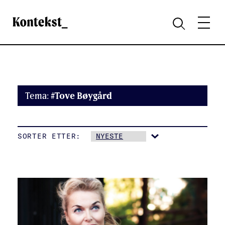
Kontekst
MENY
SØK
Tema:
#Tove Bøygård
SORTER ETTER: