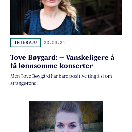
INTERVJU
20.06.24
Tove Bøygard: – Vanskeligere å
få lønnsomme konserter
Men Tove Bøygård har bare positive ting å si om
arrangørene.