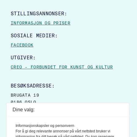
STILLINGSANNONSER:
INFORMASJON OG PRISER
SOSIALE MEDIER:
FACEBOOK
UTGIVER:
CREO – FORBUNDET FOR KUNST OG KULTUR
BESØKSADRESSE:
BRUGATA 19
0186 OSLO
Dine valg:
POSTADRESSE:
POSTBOKS 9007 GRØNLAND
Informasjonskapsler og personvern
0133 OSLO
For å gi deg relevante annonser på vårt nettsted bruker vi
informasjon fra ditt besøk på vårt nettsted. Du kan reservere