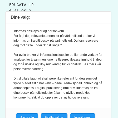
BRUGATA 19
0186 OSLO
Dine valg:
POSTADRESSE:
POSTBOKS 9007 GRØNLAND
Informasjonskapsler og personvern
0133 OSLO
For å gi deg relevante annonser på vårt nettsted bruker vi
informasjon fra ditt besøk på vårt nettsted. Du kan reservere
deg mot dette under "Innstillinger".
LES OGSÅ:
KONTEKSTS PERSONVERN-POLICY
For øvrig bruker vi informasjonskapsler og lignende verktøy for
analyse, for å sammenligne nettlesere, tilpasse innhold til deg
og for å utvikle og tilby nødvendig funksjonalitet. Les mer i vår
personvernerklæring.
Ditt digitale fagblad skal være like relevant for deg som det
trykte bladet alltid har vært – bade i redaksjonelt innhold og på
annonseplass. I digital publisering bruker vi informasjon fra
dine besøk på nettstedet for å kunne utvikle produktet
KONTEKST ER MEDLEM AV FAGPRESSEN OG
kontinuerlig, slik at du opplever det nyttig og relevant.
NORSK TIDSSKRIFTFORENING.
REDAKSJONEN FØLGER
REDAKTØRPLAKATEN
OG
VÆR VARSOM-PLAKATEN
Avvis alle
Godta valgte
Innstillinger