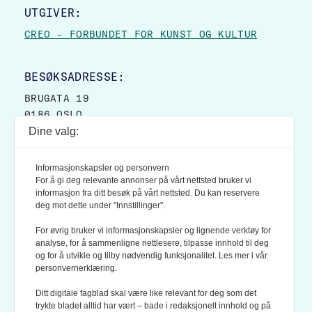
UTGIVER:
CREO – FORBUNDET FOR KUNST OG KULTUR
BESØKSADRESSE:
BRUGATA 19
0186 OSLO
Dine valg:
POSTADRESSE:
POSTBOKS 9007 GRØNLAND
Informasjonskapsler og personvern
0133 OSLO
For å gi deg relevante annonser på vårt nettsted bruker vi
informasjon fra ditt besøk på vårt nettsted. Du kan reservere
deg mot dette under "Innstillinger".
LES OGSÅ:
KONTEKSTS PERSONVERN-POLICY
For øvrig bruker vi informasjonskapsler og lignende verktøy for
analyse, for å sammenligne nettlesere, tilpasse innhold til deg
og for å utvikle og tilby nødvendig funksjonalitet. Les mer i vår
personvernerklæring.
Ditt digitale fagblad skal være like relevant for deg som det
trykte bladet alltid har vært – bade i redaksjonelt innhold og på