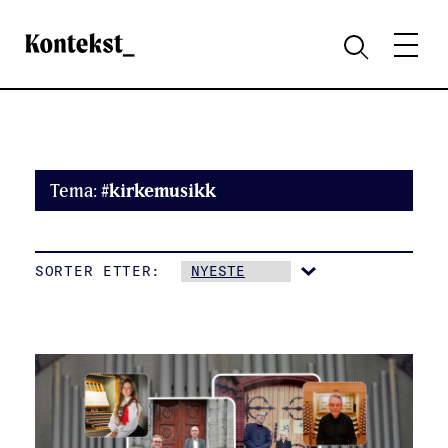
Kontekst
MENY
SØK
Tema:
#kirkemusikk
SORTER ETTER: