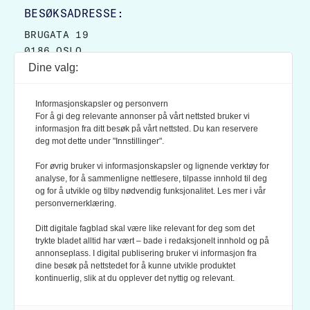
BESØKSADRESSE:
BRUGATA 19
0186 OSLO
Dine valg:
POSTADRESSE:
POSTBOKS 9007 GRØNLAND
Informasjonskapsler og personvern
0133 OSLO
For å gi deg relevante annonser på vårt nettsted bruker vi
informasjon fra ditt besøk på vårt nettsted. Du kan reservere
deg mot dette under "Innstillinger".
LES OGSÅ:
KONTEKSTS PERSONVERN-POLICY
For øvrig bruker vi informasjonskapsler og lignende verktøy for
analyse, for å sammenligne nettlesere, tilpasse innhold til deg
og for å utvikle og tilby nødvendig funksjonalitet. Les mer i vår
personvernerklæring.
Ditt digitale fagblad skal være like relevant for deg som det
trykte bladet alltid har vært – bade i redaksjonelt innhold og på
annonseplass. I digital publisering bruker vi informasjon fra
dine besøk på nettstedet for å kunne utvikle produktet
KONTEKST ER MEDLEM AV FAGPRESSEN OG
kontinuerlig, slik at du opplever det nyttig og relevant.
NORSK TIDSSKRIFTFORENING.