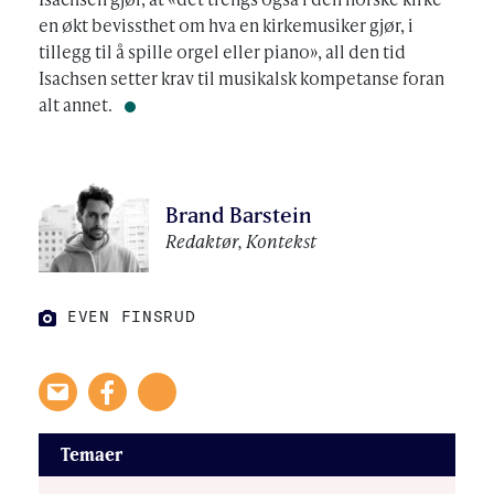
en økt bevissthet om hva en kirkemusiker gjør, i
tillegg til å spille orgel eller piano», all den tid
Isachsen setter krav til musikalsk kompetanse foran
alt annet.
Brand Barstein
Redaktør, Kontekst
FOTO:
EVEN FINSRUD
EVEN FINSRUD
FOTO:
Temaer