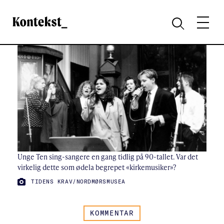
Kontekst
MENY
SØK
Unge Ten sing-sangere en gang tidlig på 90-tallet. Var det
virkelig dette som ødela begrepet «kirkemusiker»?
FOTO:
TIDENS KRAV/NORDMØRSMUSEA
KOMMENTAR