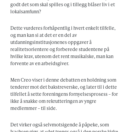
godt det som skal spilles og i tillegg blåser liv i et
lokalsamfunn?
Dette vurderes forhåpentlig i hvert enkelt tilfelle,
og man kan si at det er en del av
utdanningsinstitusjonenes oppgaver å
realitetsorientere og forberede studentene på
hvilke krav, utenom det rent musikalske, man kan
forvente av en arbeidsgiver.
Men Creo viser i denne debatten en holdning som
tenderer mot det bakstreverske, og later til i dette
tilfellet å sette foreningens fornyelsesprosess – for
ikke å snakke om rekrutteringen av yngre
medlemmer – til side.
Det virker også selvmotsigende å påpeke, som
Isachsen gjør, at «det trengs også i den norske kirke