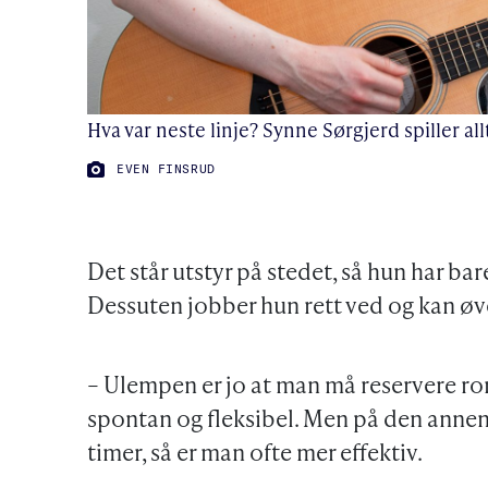
Hva var neste linje? Synne Sørgjerd spiller all
FOTO:
EVEN FINSRUD
Det står utstyr på stedet, så hun har bar
Dessuten jobber hun rett ved og kan øve
– Ulempen er jo at man må reservere r
spontan og fleksibel. Men på den annen 
timer, så er man ofte mer effektiv.