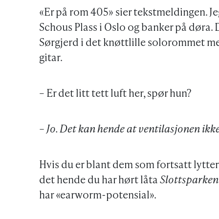
«Er på rom 405» sier tekstmeldingen. Je
Schous Plass i Oslo og banker på døra. D
Sørgjerd i det knøttlille solorommet m
gitar.
– Er det litt tett luft her, spør hun?
– Jo. Det kan hende at ventilasjonen ikke
Hvis du er blant dem som fortsatt lytter 
det hende du har hørt låta
Slottsparken
har «earworm-potensial».