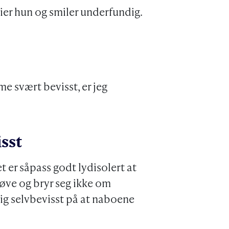
 sier hun og smiler underfundig.
me svært bevisst, er jeg
sst
et er såpass godt lydisolert at
å øve og bryr seg ikke om
g selvbevisst på at naboene