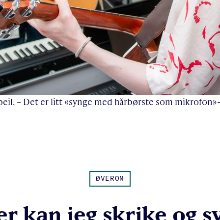
peil. – Det er litt «synge med hårbørste som mikrofon»-
ØVEROM
er kan jeg skrike og s