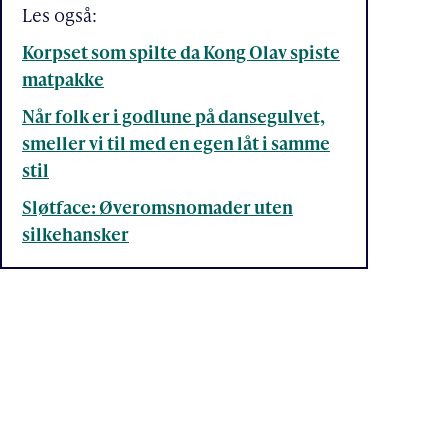
Les også:
Korpset som spilte da Kong Olav spiste
matpakke
Når folk er i godlune på dansegulvet,
smeller vi til med en egen låt i samme
stil
Sløtface: Øveromsnomader uten
silkehansker