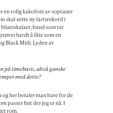
r en rolig kakofoni av sopraner
 skal sette ny fartsrekord i
 bluesskalaer, band som tar
røver hardt å låte som en
og Black Midi. Lyden av
inn på timebasis, altså ganske
ulemper med dette?
m og her betaler man bare for de
 passer fint der jeg er nå. I
get rom.