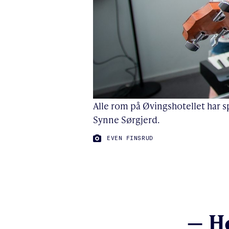
Alle rom på Øvingshotellet har s
Synne Sørgjerd.
FOTO:
EVEN FINSRUD
– H