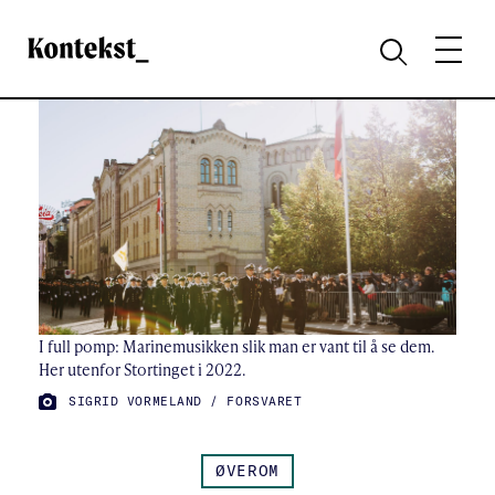
Kontekst
MENY
SØK
I full pomp: Marinemusikken slik man er vant til å se dem.
Her utenfor Stortinget i 2022.
FOTO:
SIGRID VORMELAND / FORSVARET
ØVEROM