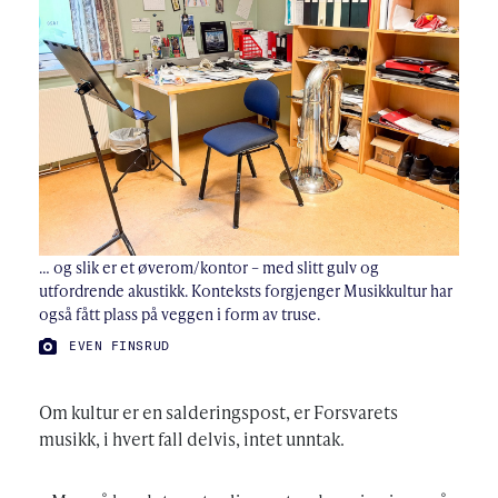
… og slik er et øverom/kontor – med slitt gulv og
utfordrende akustikk. Konteksts forgjenger Musikkultur har
også fått plass på veggen i form av truse.
FOTO:
EVEN FINSRUD
Om kultur er en salderingspost, er Forsvarets
musikk, i hvert fall delvis, intet unntak.