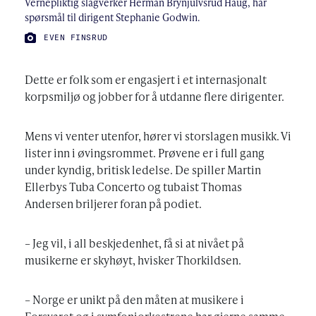
Vernepliktig slagverker Herman Brynjulvsrud Haug, har
spørsmål til dirigent Stephanie Godwin.
FOTO:
EVEN FINSRUD
Dette er folk som er engasjert i et internasjonalt
korpsmiljø og jobber for å utdanne flere dirigenter.
Mens vi venter utenfor, hører vi storslagen musikk. Vi
lister inn i øvingsrommet. Prøvene er i full gang
under kyndig, britisk ledelse. De spiller Martin
Ellerbys Tuba Concerto og tubaist Thomas
Andersen briljerer foran på podiet.
– Jeg vil, i all beskjedenhet, få si at nivået på
musikerne er skyhøyt, hvisker Thorkildsen.
– Norge er unikt på den måten at musikere i