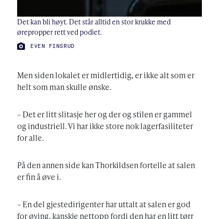
Det kan bli høyt. Det står alltid en stor krukke med
ørepropper rett ved podiet.
FOTO:
EVEN FINSRUD
Men siden lokalet er midlertidig, er ikke alt som er
helt som man skulle ønske.
– Det er litt slitasje her og der og stilen er gammel
og industriell. Vi har ikke store nok lagerfasiliteter
for alle.
På den annen side kan Thorkildsen fortelle at salen
er fin å øve i.
– En del gjestedirigenter har uttalt at salen er god
for øving, kanskje nettopp fordi den har en litt tørr