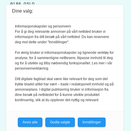
0186 OSLO
Dine valg:
POSTADRESSE:
POSTBOKS 9007 GRØNLAND
Informasjonskapsler og personvern
0133 OSLO
For å gi deg relevante annonser på vårt nettsted bruker vi
informasjon fra ditt besøk på vårt nettsted. Du kan reservere
deg mot dette under "Innstillinger".
LES OGSÅ:
KONTEKSTS PERSONVERN-POLICY
For øvrig bruker vi informasjonskapsler og lignende verktøy for
analyse, for å sammenligne nettlesere, tilpasse innhold til deg
og for å utvikle og tilby nødvendig funksjonalitet. Les mer i vår
personvernerklæring.
Ditt digitale fagblad skal være like relevant for deg som det
trykte bladet alltid har vært – bade i redaksjonelt innhold og på
annonseplass. I digital publisering bruker vi informasjon fra
dine besøk på nettstedet for å kunne utvikle produktet
KONTEKST ER MEDLEM AV FAGPRESSEN OG
kontinuerlig, slik at du opplever det nyttig og relevant.
NORSK TIDSSKRIFTFORENING.
REDAKSJONEN FØLGER
REDAKTØRPLAKATEN
OG
VÆR VARSOM-PLAKATEN
Avvis alle
Godta valgte
Innstillinger