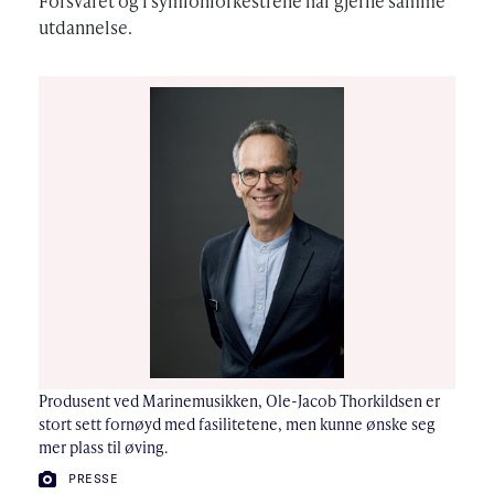
Forsvaret og i symfoniorkestrene har gjerne samme
utdannelse.
Produsent ved Marinemusikken, Ole-Jacob Thorkildsen er
stort sett fornøyd med fasilitetene, men kunne ønske seg
mer plass til øving.
FOTO:
PRESSE