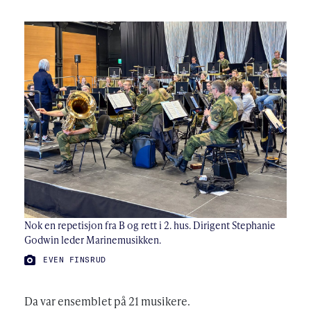
Nok en repetisjon fra B og rett i 2. hus. Dirigent Stephanie
Godwin leder Marinemusikken.
FOTO:
EVEN FINSRUD
Da var ensemblet på 21 musikere.