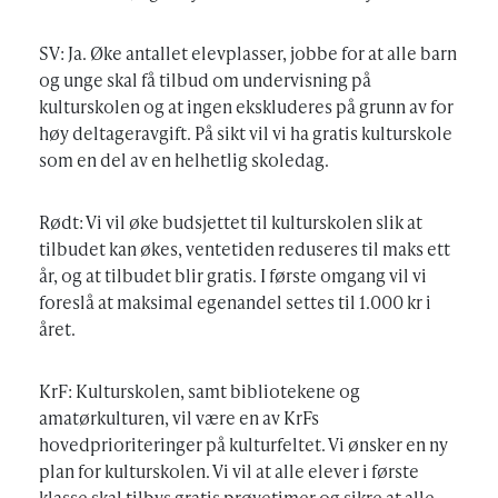
SV: Ja. Øke antallet elevplasser, jobbe for at alle barn
og unge skal få tilbud om undervisning på
kulturskolen og at ingen ekskluderes på grunn av for
høy deltageravgift. På sikt vil vi ha gratis kulturskole
som en del av en helhetlig skoledag.
Rødt: Vi vil øke budsjettet til kulturskolen slik at
tilbudet kan økes, ventetiden reduseres til maks ett
år, og at tilbudet blir gratis. I første omgang vil vi
foreslå at maksimal egenandel settes til 1.000 kr i
året.
KrF: Kulturskolen, samt bibliotekene og
amatørkulturen, vil være en av KrFs
hovedprioriteringer på kulturfeltet. Vi ønsker en ny
plan for kulturskolen. Vi vil at alle elever i første
klasse skal tilbys gratis prøvetimer og sikre at alle