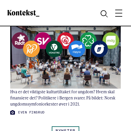
Kontekst
MENY
SØK
Hva er det viktigste kulturtiltaket for ungdom? Hvem skal
finansiere det? Politikere i Bergen svarer. På bildet: Norsk
ungdomssymfoniorkester øver i 2021.
FOTO:
EVEN FINSRUD
NYHETER