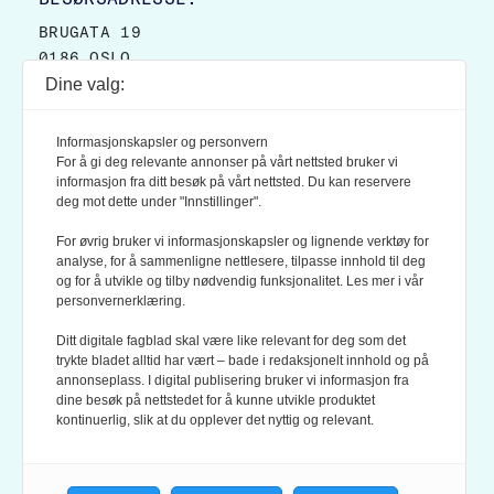
BRUGATA 19
0186 OSLO
Dine valg:
POSTADRESSE:
POSTBOKS 9007 GRØNLAND
Informasjonskapsler og personvern
0133 OSLO
For å gi deg relevante annonser på vårt nettsted bruker vi
informasjon fra ditt besøk på vårt nettsted. Du kan reservere
deg mot dette under "Innstillinger".
LES OGSÅ:
KONTEKSTS PERSONVERN-POLICY
For øvrig bruker vi informasjonskapsler og lignende verktøy for
analyse, for å sammenligne nettlesere, tilpasse innhold til deg
og for å utvikle og tilby nødvendig funksjonalitet. Les mer i vår
personvernerklæring.
Ditt digitale fagblad skal være like relevant for deg som det
trykte bladet alltid har vært – bade i redaksjonelt innhold og på
annonseplass. I digital publisering bruker vi informasjon fra
dine besøk på nettstedet for å kunne utvikle produktet
KONTEKST ER MEDLEM AV FAGPRESSEN OG
kontinuerlig, slik at du opplever det nyttig og relevant.
NORSK TIDSSKRIFTFORENING.
REDAKSJONEN FØLGER
REDAKTØRPLAKATEN
OG