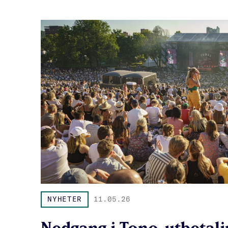
NYHETER
11.05.26
Nedgang i Tono-utbetali