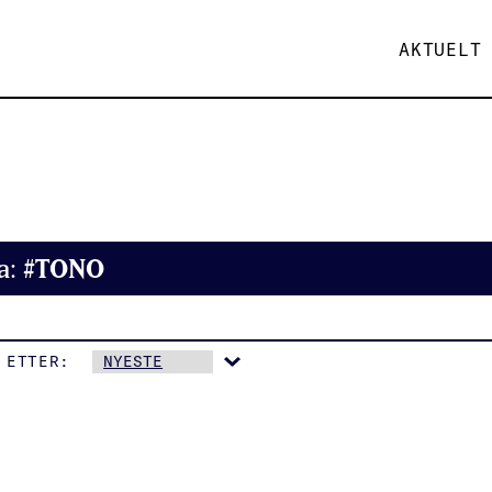
AKTUELT
#TONO
a:
 ETTER: