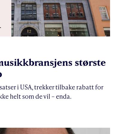
 musikkbransjens største
p
atser i USA, trekker tilbake rabatt for
 ikke helt som de vil – enda.