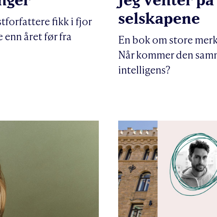
selskapene
forfattere fikk i fjor
 enn året før fra
En bok om store merke
Når kommer den samm
intelligens?