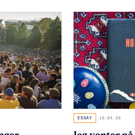
ESSAY
16.04.26
nger
Jeg venter på