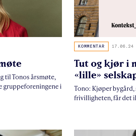
KOMMENTAR
17.06.24
smøte
Tut og kjør i
«lille» selska
g til Tonos årsmøte,
e gruppeforeningene i
Tono: Kjøper bygård, s
frivilligheten, får det