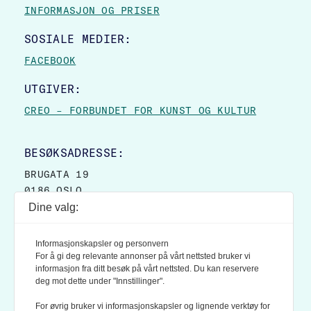
INFORMASJON OG PRISER
SOSIALE MEDIER:
FACEBOOK
UTGIVER:
CREO – FORBUNDET FOR KUNST OG KULTUR
BESØKSADRESSE:
BRUGATA 19
0186 OSLO
Dine valg:
POSTADRESSE:
POSTBOKS 9007 GRØNLAND
Informasjonskapsler og personvern
0133 OSLO
For å gi deg relevante annonser på vårt nettsted bruker vi
informasjon fra ditt besøk på vårt nettsted. Du kan reservere
deg mot dette under "Innstillinger".
LES OGSÅ:
KONTEKSTS PERSONVERN-POLICY
For øvrig bruker vi informasjonskapsler og lignende verktøy for