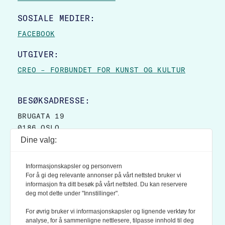
SOSIALE MEDIER:
FACEBOOK
UTGIVER:
CREO – FORBUNDET FOR KUNST OG KULTUR
BESØKSADRESSE:
BRUGATA 19
0186 OSLO
Dine valg:
POSTADRESSE:
POSTBOKS 9007 GRØNLAND
Informasjonskapsler og personvern
0133 OSLO
For å gi deg relevante annonser på vårt nettsted bruker vi
informasjon fra ditt besøk på vårt nettsted. Du kan reservere
deg mot dette under "Innstillinger".
LES OGSÅ:
KONTEKSTS PERSONVERN-POLICY
For øvrig bruker vi informasjonskapsler og lignende verktøy for
analyse, for å sammenligne nettlesere, tilpasse innhold til deg