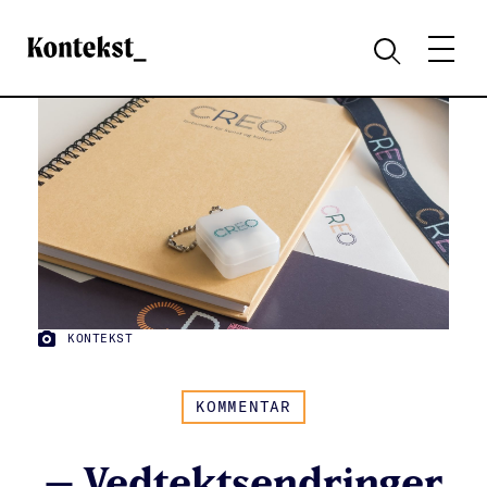
Kontekst
MENY
SØK
KONTEKST
FOTO:
KOMMENTAR
– Vedtektsendringer