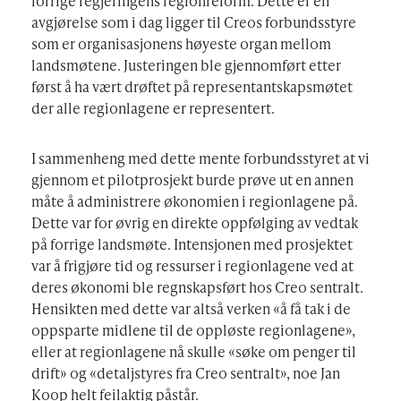
forrige regjeringens regionreform. Dette er en
avgjørelse som i dag ligger til Creos forbundsstyre
som er organisasjonens høyeste organ mellom
landsmøtene. Justeringen ble gjennomført etter
først å ha vært drøftet på representantskapsmøtet
der alle regionlagene er representert.
I sammenheng med dette mente forbundsstyret at vi
gjennom et pilotprosjekt burde prøve ut en annen
måte å administrere økonomien i regionlagene på.
Dette var for øvrig en direkte oppfølging av vedtak
på forrige landsmøte. Intensjonen med prosjektet
var å frigjøre tid og ressurser i regionlagene ved at
deres økonomi ble regnskapsført hos Creo sentralt.
Hensikten med dette var altså verken «å få tak i de
oppsparte midlene til de oppløste regionlagene»,
eller at regionlagene nå skulle «søke om penger til
drift» og «detaljstyres fra Creo sentralt», noe Jan
Koop helt feilaktig påstår.