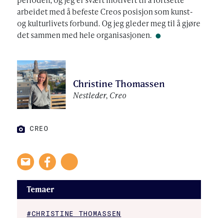
arbeidet med å befeste Creos posisjon som kunst-
og kulturlivets forbund. Og jeg gleder meg til å gjøre
det sammen med hele organisasjonen.
Christine Thomassen
Nestleder, Creo
FOTO:
CREO
CREO
FOTO:
Temaer
#CHRISTINE THOMASSEN