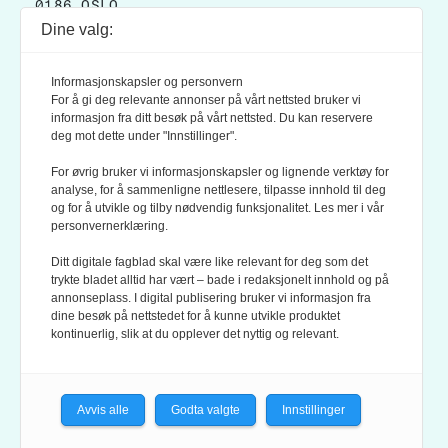
0186 OSLO
Dine valg:
POSTADRESSE:
POSTBOKS 9007 GRØNLAND
Informasjonskapsler og personvern
0133 OSLO
For å gi deg relevante annonser på vårt nettsted bruker vi
informasjon fra ditt besøk på vårt nettsted. Du kan reservere
deg mot dette under "Innstillinger".
LES OGSÅ:
KONTEKSTS PERSONVERN-POLICY
For øvrig bruker vi informasjonskapsler og lignende verktøy for
analyse, for å sammenligne nettlesere, tilpasse innhold til deg
og for å utvikle og tilby nødvendig funksjonalitet. Les mer i vår
personvernerklæring.
Ditt digitale fagblad skal være like relevant for deg som det
trykte bladet alltid har vært – bade i redaksjonelt innhold og på
annonseplass. I digital publisering bruker vi informasjon fra
dine besøk på nettstedet for å kunne utvikle produktet
KONTEKST ER MEDLEM AV FAGPRESSEN OG
kontinuerlig, slik at du opplever det nyttig og relevant.
NORSK TIDSSKRIFTFORENING.
REDAKSJONEN FØLGER
REDAKTØRPLAKATEN
OG
VÆR VARSOM-PLAKATEN
Avvis alle
Godta valgte
Innstillinger