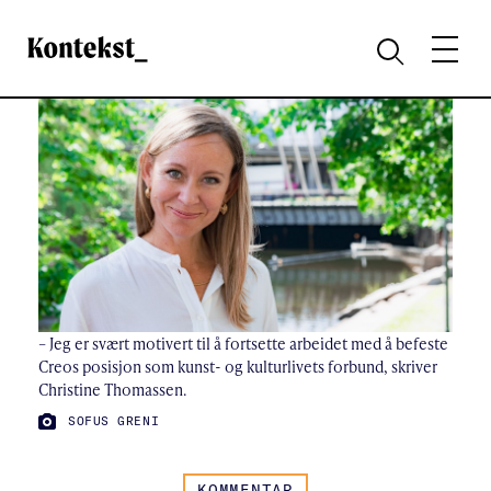
Kontekst
MENY
SØK
– Jeg er svært motivert til å fortsette arbeidet med å befeste
Creos posisjon som kunst- og kulturlivets forbund, skriver
Christine Thomassen.
FOTO:
SOFUS GRENI
KOMMENTAR