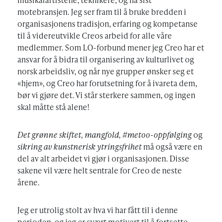
motebransjen. Jeg ser fram til å bruke bredden i
organisasjonens tradisjon, erfaring og kompetanse
til å videreutvikle Creos arbeid for alle våre
medlemmer. Som LO-forbund mener jeg Creo har et
ansvar for å bidra til organisering av kulturlivet og
norsk arbeidsliv, og når nye grupper ønsker seg et
«hjem», og Creo har forutsetning for å ivareta dem,
bør vi gjøre det. Vi står sterkere sammen, og ingen
skal måtte stå alene!
Det grønne skiftet, mangfold, #metoo-oppfølging
og
sikring av kunstnerisk ytringsfrihet
må også være en
del av alt arbeidet vi gjør i organisasjonen. Disse
sakene vil være helt sentrale for Creo de neste
årene.
Jeg er utrolig stolt av hva vi har fått til i denne
perioden, og jeg er svært motivert til å fortsette