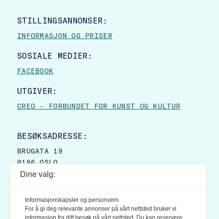
STILLINGSANNONSER:
INFORMASJON OG PRISER
SOSIALE MEDIER:
FACEBOOK
UTGIVER:
CREO – FORBUNDET FOR KUNST OG KULTUR
BESØKSADRESSE:
BRUGATA 19
0186 OSLO
Dine valg:
POSTADRESSE:
POSTBOKS 9007 GRØNLAND
Informasjonskapsler og personvern
0133 OSLO
For å gi deg relevante annonser på vårt nettsted bruker vi
informasjon fra ditt besøk på vårt nettsted. Du kan reservere