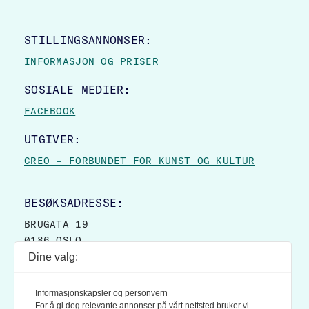
STILLINGSANNONSER:
INFORMASJON OG PRISER
SOSIALE MEDIER:
FACEBOOK
UTGIVER:
CREO – FORBUNDET FOR KUNST OG KULTUR
BESØKSADRESSE:
BRUGATA 19
0186 OSLO
Dine valg:
POSTADRESSE:
POSTBOKS 9007 GRØNLAND
Informasjonskapsler og personvern
0133 OSLO
For å gi deg relevante annonser på vårt nettsted bruker vi