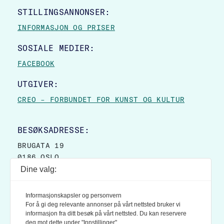
STILLINGSANNONSER:
INFORMASJON OG PRISER
SOSIALE MEDIER:
FACEBOOK
UTGIVER:
CREO – FORBUNDET FOR KUNST OG KULTUR
BESØKSADRESSE:
BRUGATA 19
0186 OSLO
Dine valg:
POSTADRESSE:
POSTBOKS 9007 GRØNLAND
Informasjonskapsler og personvern
0133 OSLO
For å gi deg relevante annonser på vårt nettsted bruker vi
informasjon fra ditt besøk på vårt nettsted. Du kan reservere
deg mot dette under "Innstillinger".