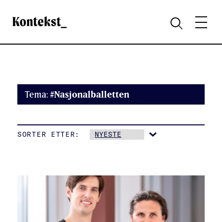
Kontekst
MENY
SØK
Tema:
#Nasjonalballetten
SORTER ETTER: