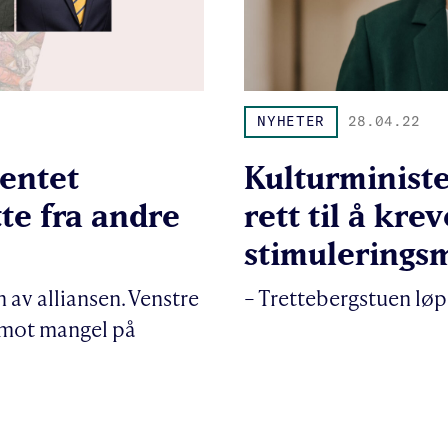
NYHETER
28.04.22
ventet
Kulturministe
tte fra andre
rett til å kre
stimulerings
n av alliansen. Venstre
– Trettebergstuen løper
 mot mangel på