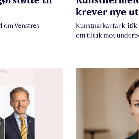
krever nye u
d om Venstres
Kunstnarkår får kritik
om tiltak mot underbe