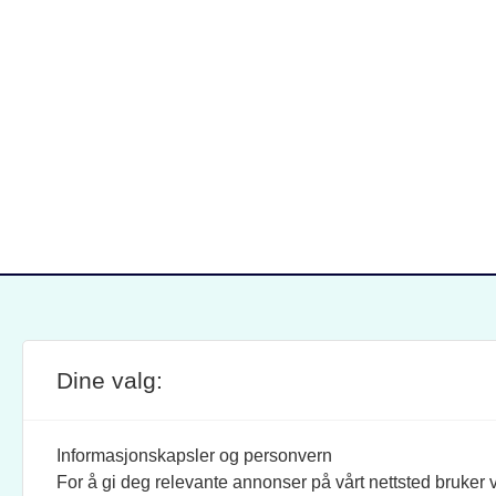
Dine valg:
SITE FOOTER
ANSVARLIG REDAKTØR:
STIL
BRAND BARSTEIN
INFOR
Informasjonskapsler og personvern
For å gi deg relevante annonser på vårt nettsted bruker v