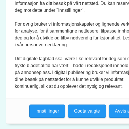
JOURNALISTER:
SOSI
informasjon fra ditt besøk på vårt nettsted. Du kan reser
EVEN FINSRUD
FACEB
deg mot dette under "Innstillinger".
For øvrig bruker vi informasjonskapsler og lignende ver
BIDRAGSYTERE:
UTGI
for analyse, for å sammenligne nettlesere, tilpasse innhol
MAREN DUAAS, RONJA
CREO 
deg og for å utvikle og tilby nødvendig funksjonalitet. L
SAGSTUEN LARSEN, KNUT
KUNST
i vår personvernerklæring.
LØVÅS, ANLOV PETER
MATHIESEN, JO FOUGNER
Ditt digitale fagblad skal være like relevant for deg som 
SKAANSAR, EINAR STRAY,
trykte bladet alltid har vært – bade i redaksjonelt innhold
TELLEF ØGRIM.
på annonseplass. I digital publisering bruker vi informasj
dine besøk på nettstedet for å kunne utvikle produktet
STILLINGSANNONSER:
kontinuerlig, slik at du opplever det nyttig og relevant.
CHRISTINE ROKKEDAL
Innstillinger
Godta valgte
Avvis a