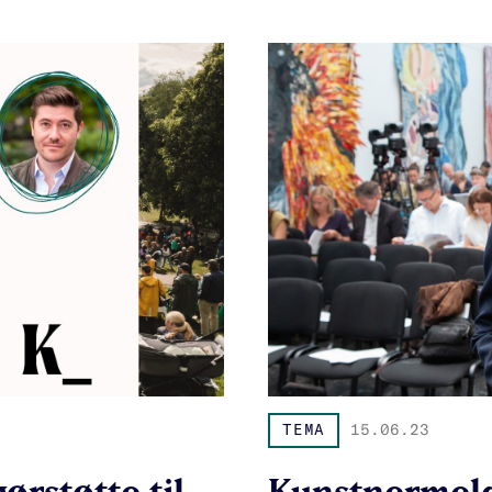
TEMA
15.06.23
ørstøtte til
Kunstnermeld