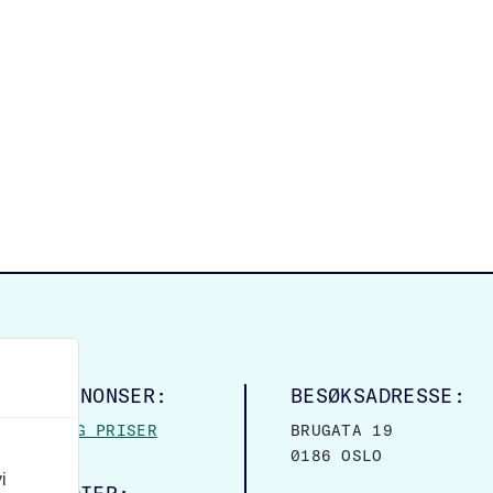
LINGSANNONSER:
BESØKSADRESSE:
MASJON OG PRISER
BRUGATA 19
0186 OSLO
i