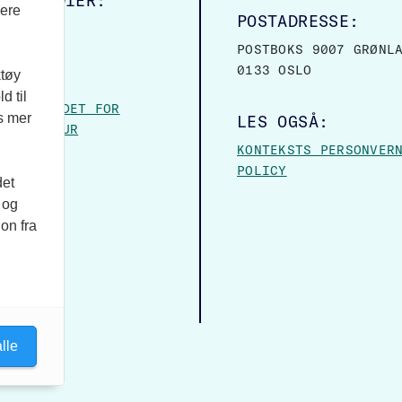
ALE MEDIER:
vere
POSTADRESSE:
OOK
POSTBOKS 9007 GRØNL
0133 OSLO
ktøy
VER:
d til
– FORBUNDET FOR
es mer
LES OGSÅ:
 OG KULTUR
KONTEKSTS PERSONVER
POLICY
det
 og
on fra
lle