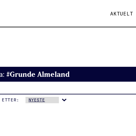
AKTUELT
#Grunde Almeland
a:
 ETTER: