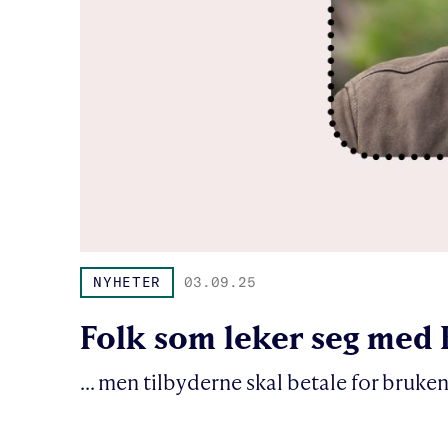
NYHETER
03.09.25
Folk som leker seg med K
... men tilbyderne skal betale for bruken