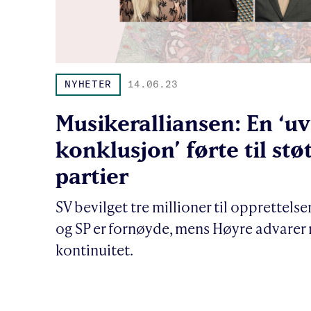
NYHETER
14.06.23
Musikeralliansen: En ‘u
konklusjon’ førte til stø
partier
SV bevilget tre millioner til opprettelse
og SP er fornøyde, mens Høyre advarer
kontinuitet.