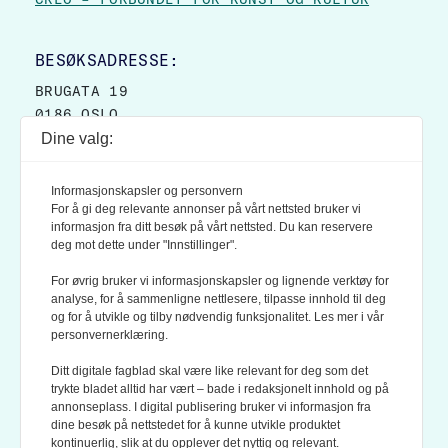
BESØKSADRESSE:
BRUGATA 19
0186 OSLO
Dine valg:
POSTADRESSE:
POSTBOKS 9007 GRØNLAND
Informasjonskapsler og personvern
0133 OSLO
For å gi deg relevante annonser på vårt nettsted bruker vi
informasjon fra ditt besøk på vårt nettsted. Du kan reservere
deg mot dette under "Innstillinger".
LES OGSÅ:
KONTEKSTS PERSONVERN-POLICY
For øvrig bruker vi informasjonskapsler og lignende verktøy for
analyse, for å sammenligne nettlesere, tilpasse innhold til deg
og for å utvikle og tilby nødvendig funksjonalitet. Les mer i vår
personvernerklæring.
Ditt digitale fagblad skal være like relevant for deg som det
trykte bladet alltid har vært – bade i redaksjonelt innhold og på
annonseplass. I digital publisering bruker vi informasjon fra
dine besøk på nettstedet for å kunne utvikle produktet
KONTEKST ER MEDLEM AV FAGPRESSEN OG
kontinuerlig, slik at du opplever det nyttig og relevant.