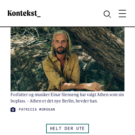
Kontekst
MENY
SØK
Forfatter og musiker Einar Stenseng har valgt Athen som sin
boplass. – Athen er det nye Berlin, hevder han.
FOTO:
PATRICIA MOROSAN
HELT DER UTE