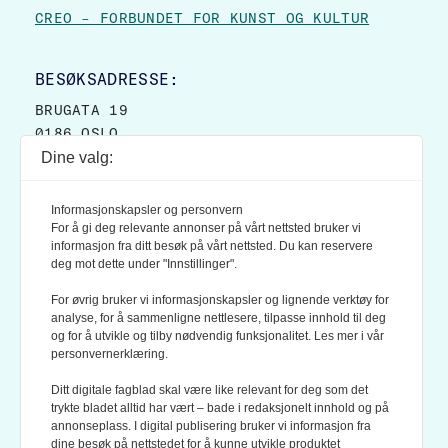
CREO – FORBUNDET FOR KUNST OG KULTUR
BESØKSADRESSE:
BRUGATA 19
0186 OSLO
Dine valg:
POSTADRESSE:
POSTBOKS 9007 GRØNLAND
Informasjonskapsler og personvern
0133 OSLO
For å gi deg relevante annonser på vårt nettsted bruker vi
informasjon fra ditt besøk på vårt nettsted. Du kan reservere
deg mot dette under "Innstillinger".
LES OGSÅ:
KONTEKSTS PERSONVERN-POLICY
For øvrig bruker vi informasjonskapsler og lignende verktøy for
analyse, for å sammenligne nettlesere, tilpasse innhold til deg
og for å utvikle og tilby nødvendig funksjonalitet. Les mer i vår
personvernerklæring.
Ditt digitale fagblad skal være like relevant for deg som det
trykte bladet alltid har vært – bade i redaksjonelt innhold og på
annonseplass. I digital publisering bruker vi informasjon fra
dine besøk på nettstedet for å kunne utvikle produktet