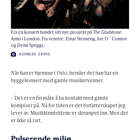
Fra en konsert bandet sitt nye prosjekt på The Gladstone
Arms i London. Fra venstre: Einar Stenseng, Joe O´ Connor
og Demi Spriggs.
FOTO:
GIORGIO ZAVOS
Når han er hjemme i Oslo, hender det han har en
hyggekonsert med gamle musikervenner.
– Det er en fin måte å ha kontakt med gamle
kompiser på. Nå for tiden er det forfatterskapet jeg
lever av. Musikkinntektene er skrumpet inn. Men det
er ikke så rart.
Pulserende miljø