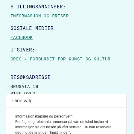
STILLINGSANNONSER:
INFORMASJON OG PRISER
SOSIALE MEDIER:
FACEBOOK
UTGIVER:
CREO – FORBUNDET FOR KUNST OG KULTUR
BESØKSADRESSE:
BRUGATA 19
0186 OSLO
Dine valg:
POSTADRESSE:
POSTBOKS 9007 GRØNLAND
Informasjonskapsler og personvern
0133 OSLO
For å gi deg relevante annonser på vårt nettsted bruker vi
informasjon fra ditt besøk på vårt nettsted. Du kan reservere
deg mot dette under "Innstillinger".