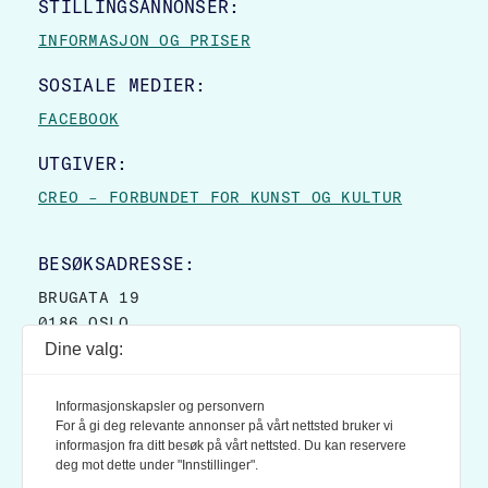
STILLINGSANNONSER:
INFORMASJON OG PRISER
SOSIALE MEDIER:
FACEBOOK
UTGIVER:
CREO – FORBUNDET FOR KUNST OG KULTUR
BESØKSADRESSE:
BRUGATA 19
0186 OSLO
Dine valg:
POSTADRESSE:
POSTBOKS 9007 GRØNLAND
Informasjonskapsler og personvern
0133 OSLO
For å gi deg relevante annonser på vårt nettsted bruker vi
informasjon fra ditt besøk på vårt nettsted. Du kan reservere
deg mot dette under "Innstillinger".
LES OGSÅ: