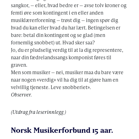
sangkor, — eller, hvad bedre er — avse tolv kroner og
femti øre som kontingent i en eller anden
musiklærerforening — trøst dig — ingen spør dig
hvad du kan eller hvad du har lært. Betingelsen er
bare: betal din kontingent og se glad (men
fornemlig snobbet) ut. Hvad sker saa?
Jo, du er pludselig verdig til at la dig representere,
naar din fædrelandssangs komponist føres til
graven.
Men som musiker — nei, musiker maa du bare være
naar nogen «verdig» vil ha dig til at gjøre ham en
velvillig tjeneste. Leve snobberiet».
Observer.
(Utdrag fra leserinnlegg )
Norsk Musikerforbund 15 aar.