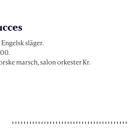
ucces
, Engelsk släger.
,00.
rske marsch, salon orkester Kr.