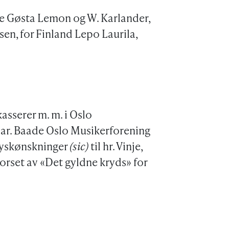
ge Gøsta Lemon og W. Karlander,
sen, for Finland Lepo Laurila,
.
kasserer m. m. i Oslo
 aar. Baade Oslo Musikerforening
lyskønskninger
(sic)
til hr. Vinje,
korset av «Det gyldne kryds» for