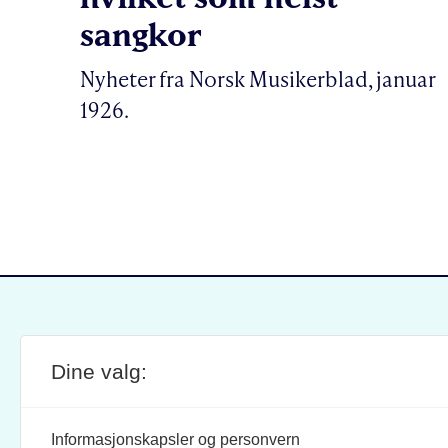
sangkor
Nyheter fra Norsk Musikerblad, januar
1926.
Dine valg:
SITE FOOTER
ANSVARLIG REDAKTØR:
STIL
BRAND BARSTEIN
INFOR
Informasjonskapsler og personvern