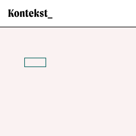
Kontekst
NOTIS
Frivilligheten får
konto før jul