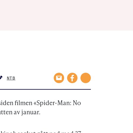
NTB
AUTHOR
t siden filmen «Spider-Man: No
tten av januar.