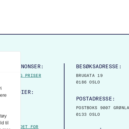
LINGSANNONSER:
BESØKSADRESSE:
MASJON OG PRISER
BRUGATA 19
0186 OSLO
i
ALE MEDIER:
vere
POSTADRESSE:
OOK
POSTBOKS 9007 GRØNL
0133 OSLO
ktøy
VER:
d til
– FORBUNDET FOR