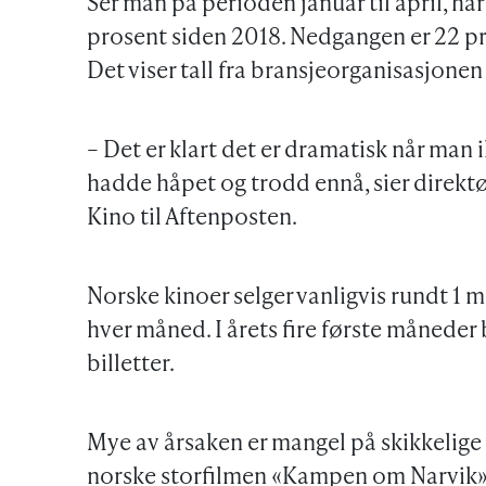
Ser man på perioden januar til april, h
prosent siden 2018. Nedgangen er 22 
Det viser tall fra bransjeorganisasjonen
– Det er klart det er dramatisk når man i
hadde håpet og trodd ennå, sier direkt
Kino til Aftenposten.
Norske kinoer selger vanligvis rundt 1 mi
hver måned. I årets fire første måneder 
billetter.
Mye av årsaken er mangel på skikkelige 
norske storfilmen «Kampen om Narvik» 