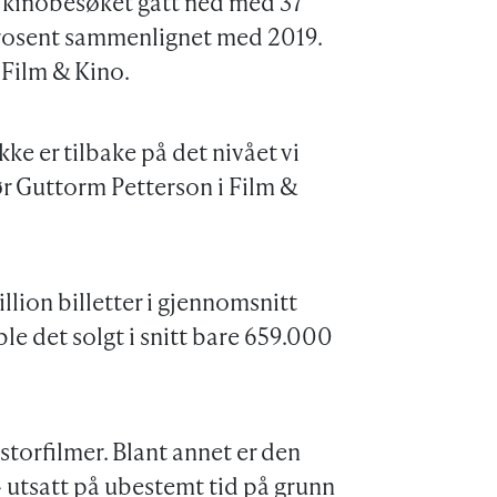
ar kinobesøket gått ned med 37
prosent sammenlignet med 2019.
 Film & Kino.
kke er tilbake på det nivået vi
ør Guttorm Petterson i Film &
llion billetter i gjennomsnitt
ble det solgt i snitt bare 659.000
storfilmer. Blant annet er den
utsatt på ubestemt tid på grunn