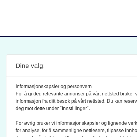
Dine valg:
SITE FOOTER
ANSVARLIG REDAKTØR:
STIL
BRAND BARSTEIN
INFOR
Informasjonskapsler og personvern
For å gi deg relevante annonser på vårt nettsted bruker v
JOURNALISTER:
SOSI
informasjon fra ditt besøk på vårt nettsted. Du kan reser
EVEN FINSRUD
FACEB
deg mot dette under "Innstillinger".
For øvrig bruker vi informasjonskapsler og lignende ver
BIDRAGSYTERE:
UTGI
for analyse, for å sammenligne nettlesere, tilpasse innhol
MAREN DUAAS, RONJA
CREO 