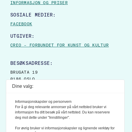
INFORMASJON OG PRISER
SOSIALE MEDIER:
FACEBOOK
UTGIVER:
CREO – FORBUNDET FOR KUNST OG KULTUR
BESØKSADRESSE:
BRUGATA 19
0186 OSLO
Dine valg:
POSTADRESSE:
POSTBOKS 9007 GRØNLAND
Informasjonskapsler og personvern
0133 OSLO
For å gi deg relevante annonser på vårt nettsted bruker vi
informasjon fra ditt besøk på vårt nettsted. Du kan reservere
deg mot dette under "Innstillinger".
LES OGSÅ:
KONTEKSTS PERSONVERN-POLICY
For øvrig bruker vi informasjonskapsler og lignende verktøy for