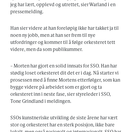
jeg har lært, opplevd og utrettet, sier Warland i en
pressemelding.
Han sier videre at han foreløpig ikke har takket ja til
noen ny jobb, men at han ser frem til nye
utfordringer og kommer til å følge orkesteret tett
videre, men da som publikummer.
– Morten har gjort en solid innsats for SSO. Han har
stødig loset orkesteret dit det er i dag. Nå starter vi
prosessen med å finne Mortens etterfølger, som kan
bygge videre på arbeidet som er gjort og ta
orkesteret inn i neste fase, sier styreleder i SSO,
Tone Grindland i meldingen.
SSOs kunstneriske utvikling de siste årene har vært
stor og orkesteret har en sterk posisjon, ikke bare
lokalt, men også nasjonalt og internasjonalt. SSO har