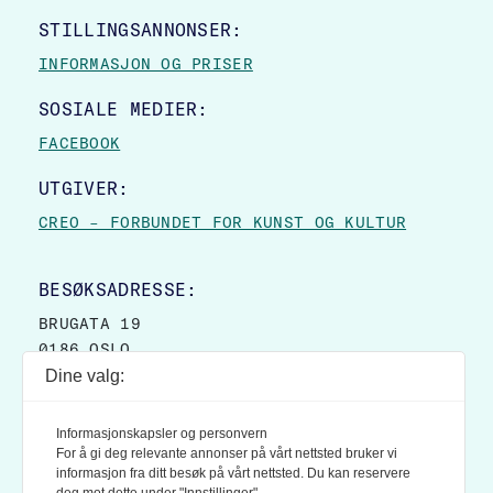
STILLINGSANNONSER:
INFORMASJON OG PRISER
SOSIALE MEDIER:
FACEBOOK
UTGIVER:
CREO – FORBUNDET FOR KUNST OG KULTUR
BESØKSADRESSE:
BRUGATA 19
0186 OSLO
Dine valg:
POSTADRESSE:
POSTBOKS 9007 GRØNLAND
Informasjonskapsler og personvern
0133 OSLO
For å gi deg relevante annonser på vårt nettsted bruker vi
informasjon fra ditt besøk på vårt nettsted. Du kan reservere