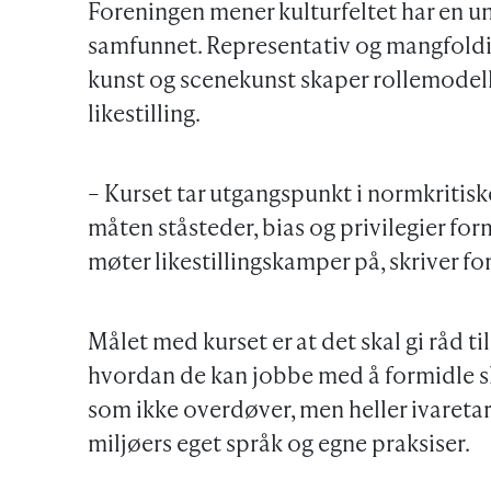
Foreningen mener kulturfeltet har en un
samfunnet. Representativ og mangfoldig 
kunst og scenekunst skaper rollemodell
likestilling.
– Kurset tar utgangspunkt i normkritisk
måten ståsteder, bias og privilegier fo
møter likestillingskamper på, skriver f
Målet med kurset er at det skal gi råd ti
hvordan de kan jobbe med å formidle sk
som ikke overdøver, men heller ivaretar 
miljøers eget språk og egne praksiser.