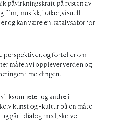
ik påvirkningskraft på resten av
film, musikk, bøker, visuell
er og kan være en katalysator for
e perspektiver, og forteller om
rmer måten vi opplever verden og
oreningen i meldingen.
l virksomheter og andre i
eiv kunst og -kultur på en måte
og går i dialog med, skeive