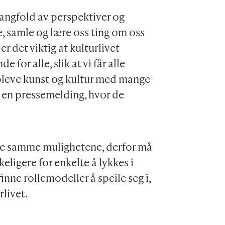
 mangfold av perspektiver og
, samle og lære oss ting om oss
r det viktig at kulturlivet
for alle, slik at vi får alle
ppleve kunst og kultur med mange
i en pressemelding, hvor de
r de samme mulighetene, derfor må
eligere for enkelte å lykkes i
finne rollemodeller å speile seg i,
rlivet.