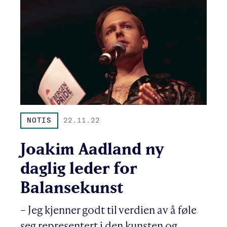
NOTIS
22.11.22
Joakim Aadland ny
daglig leder for
Balansekunst
– Jeg kjenner godt til verdien av å føle
seg representert i den kunsten og