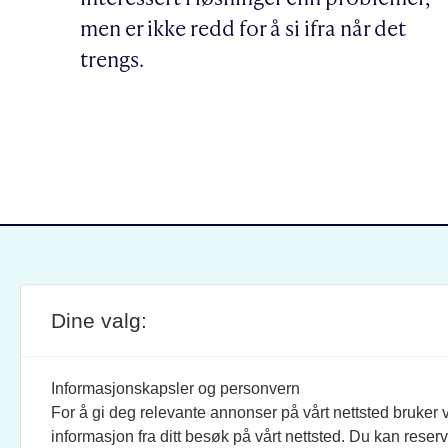
men er ikke redd for å si ifra når det
trengs.
Dine valg:
SITE FOOTER
ANSVARLIG REDAKTØR:
STIL
BRAND BARSTEIN
INFOR
Informasjonskapsler og personvern
For å gi deg relevante annonser på vårt nettsted bruker v
JOURNALISTER:
SOSI
informasjon fra ditt besøk på vårt nettsted. Du kan reser