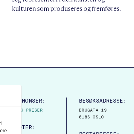
kulturen som produseres og fremføres.
LINGSANNONSER:
BESØKSADRESSE:
MASJON OG PRISER
BRUGATA 19
0186 OSLO
i
ALE MEDIER:
vere