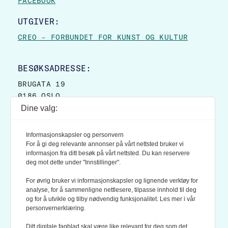
FACEBOOK
UTGIVER:
CREO – FORBUNDET FOR KUNST OG KULTUR
BESØKSADRESSE:
BRUGATA 19
0186 OSLO
Dine valg:
POSTADRESSE:
POSTBOKS 9007 GRØNLAND
Informasjonskapsler og personvern
0133 OSLO
For å gi deg relevante annonser på vårt nettsted bruker vi
informasjon fra ditt besøk på vårt nettsted. Du kan reservere
deg mot dette under "Innstillinger".
LES OGSÅ:
KONTEKSTS PERSONVERN-POLICY
For øvrig bruker vi informasjonskapsler og lignende verktøy for
analyse, for å sammenligne nettlesere, tilpasse innhold til deg
og for å utvikle og tilby nødvendig funksjonalitet. Les mer i vår
personvernerklæring.
Ditt digitale fagblad skal være like relevant for deg som det