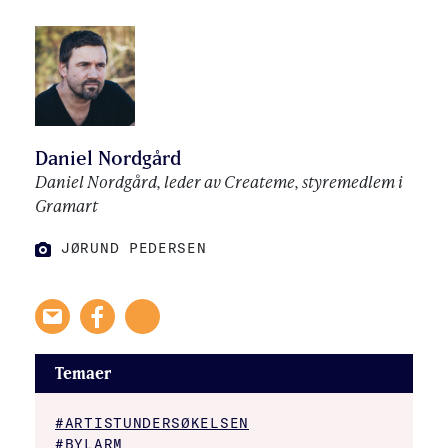
FOTO:
JØRUND PEDERSEN
Daniel Nordgård
Daniel Nordgård, leder av Createme, styremedlem i
Gramart
JØRUND PEDERSEN
FOTO:
Temaer
#ARTISTUNDERSØKELSEN
#BYLARM