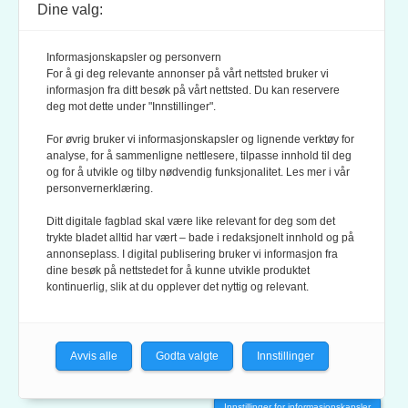
Dine valg:
POSTADRESSE:
POSTBOKS 9007 GRØNLAND
Informasjonskapsler og personvern
0133 OSLO
For å gi deg relevante annonser på vårt nettsted bruker vi
informasjon fra ditt besøk på vårt nettsted. Du kan reservere
deg mot dette under "Innstillinger".
LES OGSÅ:
KONTEKSTS PERSONVERN-POLICY
For øvrig bruker vi informasjonskapsler og lignende verktøy for
analyse, for å sammenligne nettlesere, tilpasse innhold til deg
og for å utvikle og tilby nødvendig funksjonalitet. Les mer i vår
personvernerklæring.
Ditt digitale fagblad skal være like relevant for deg som det
trykte bladet alltid har vært – bade i redaksjonelt innhold og på
annonseplass. I digital publisering bruker vi informasjon fra
dine besøk på nettstedet for å kunne utvikle produktet
KONTEKST ER MEDLEM AV FAGPRESSEN OG
kontinuerlig, slik at du opplever det nyttig og relevant.
NORSK TIDSSKRIFTFORENING.
REDAKSJONEN FØLGER
REDAKTØRPLAKATEN
OG
VÆR VARSOM-PLAKATEN
Avvis alle
Godta valgte
Innstillinger
Innstillinger for informasjonskapsler