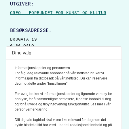
UTGIVER:
CREO – FORBUNDET FOR KUNST OG KULTUR
BESØKSADRESSE:
BRUGATA 19
0186 OSLO
Dine valg:
POSTADRESSE:
POSTBOKS 9007 GRØNLAND
Informasjonskapsler og personvern
0133 OSLO
For å gi deg relevante annonser på vårt nettsted bruker vi
informasjon fra ditt besøk på vårt nettsted. Du kan reservere
deg mot dette under "Innstillinger".
LES OGSÅ:
KONTEKSTS PERSONVERN-POLICY
For øvrig bruker vi informasjonskapsler og lignende verktøy for
analyse, for å sammenligne nettlesere, tilpasse innhold til deg
og for å utvikle og tilby nødvendig funksjonalitet. Les mer i vår
personvernerklæring.
Ditt digitale fagblad skal være like relevant for deg som det
trykte bladet alltid har vært – bade i redaksjonelt innhold og på