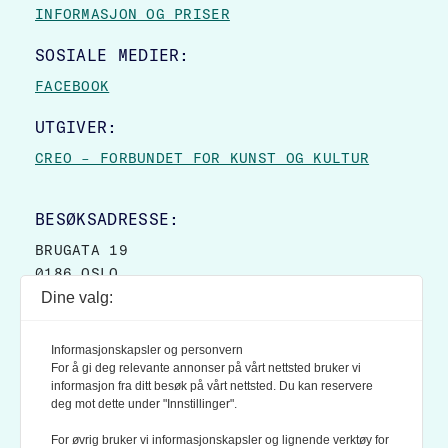
INFORMASJON OG PRISER
SOSIALE MEDIER:
FACEBOOK
UTGIVER:
CREO – FORBUNDET FOR KUNST OG KULTUR
BESØKSADRESSE:
BRUGATA 19
0186 OSLO
Dine valg:
POSTADRESSE:
POSTBOKS 9007 GRØNLAND
Informasjonskapsler og personvern
0133 OSLO
For å gi deg relevante annonser på vårt nettsted bruker vi
informasjon fra ditt besøk på vårt nettsted. Du kan reservere
deg mot dette under "Innstillinger".
LES OGSÅ:
KONTEKSTS PERSONVERN-POLICY
For øvrig bruker vi informasjonskapsler og lignende verktøy for