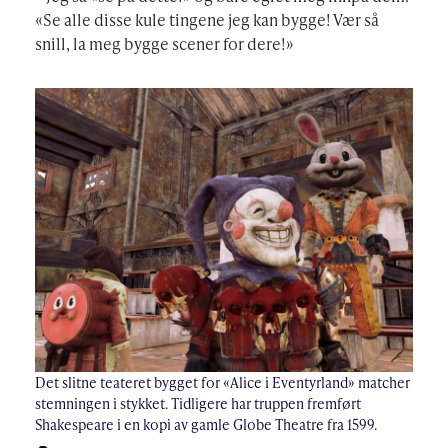
«Se alle disse kule tingene jeg kan bygge! Vær så
snill, la meg bygge scener for dere!»
Det slitne teateret bygget for «Alice i Eventyrland» matcher
stemningen i stykket. Tidligere har truppen fremført
Shakespeare i en kopi av gamle Globe Theatre fra 1599.