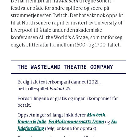
De har fremført alt fra
Macbeth
til egne sonett-
festivaler både for andre spillere og seere på
strømmetjenesten Twitch. Det har vakt nok oppsikt
til at North senere i april er invitert av University of
Liverpool til å tale under den akademiske
konferansen All the World’s A Stage, som tar for seg
engelsk litteratur fra mellom 1500- og 1700-tallet.
THE WASTELAND THEATRE COMPANY
Et digitalt teaterkompani dannet i 2021 i
nettrollespillet
Fallout 76
.
Forestillingene er gratis og ingen i kompaniet får
betalt.
Oppsetninger så langt inkluderer
Macbeth
,
Romeo & Julie
,
En Midsommernatts Drøm
og
En
Julefortelling
(følg lenkene for opptak).