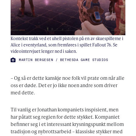
Kontekst trakk ved et uhell pistolen på en av skuespillerne i
Alice i eventyrland, som fremføres i spillet Fallout 76. Se
videointervjuet lenger ned i saken.
FOTO:
MARTIN BERGESEN / BETHESDA GAME STUDIOS
– Og så er dette kanskje noe folk vil prate om når alle
oss er døde. Det er jo ikke noen andre som driver
med dette.
Til vanlig er Jonathan kompaniets inspisient, men
har påtatt seg regien for dette stykket. Kompaniet
befinner seg i et interessant krysningspunkt mellom
tradisjon og nybrottsarbeid – klassiske stykker med