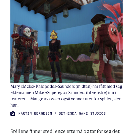
Mary «Meks» Kalopodes-Saunders (midten) har fått med seg
ektemannen Mike «Superego» Saunders (til venstre) inn i
teateret. – Mange av oss er også venner utenfor spillet, sier
hun.
FOTO:
MARTIN BERGESEN / BETHESDA GAME STUDIOS
Spillene finner sted lenge etterpå og tar for seg det