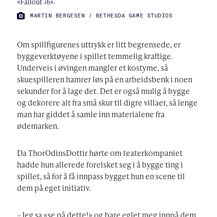
«Fallout 76».
FOTO:
MARTIN BERGESEN / BETHESDA GAME STUDIOS
Om spillfigurenes uttrykk er litt begrensede, er
byggeverktøyene i spillet temmelig kraftige.
Underveis i øvingen mangler et kostyme, så
skuespilleren hamrer løs på en arbeidsbenk i noen
sekunder for å lage det. Det er også mulig å bygge
og dekorere alt fra små skur til digre villaer, så lenge
man har giddet å samle inn materialene fra
ødemarken.
Da ThorOdinsDottir hørte om teaterkompaniet
hadde hun allerede forelsket seg i å bygge ting i
spillet, så for å få innpass bygget hun en scene til
dem på eget initiativ.
– Jeg sa «se på dette!» og bare eglet meg innpå dem.