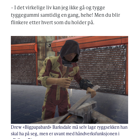
– I det virkelige liv kan jeg ikke gå og tygge
tyggegummi samtidig en gang, hehe! Men du blir
flinkere etter hvert som du holder på.
Drew «Bigpapabard» Barksdale må selv lage ryggsekken han
skal ha på seg, men er uvant med håndverksfunksjonen i