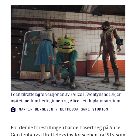
I den tilrettelagte versjonen av «Alice i Eventyrland» skjer
møtet mellom hertuginnen og Alice i et doplaboratorium.
FOTO:
MARTIN BERGESEN / BETHESDA GAME STUDIOS
For denne forestillingen har de basert seg på Alice
Gerstenbergs tilrettelegging for scenen fra 1915, som