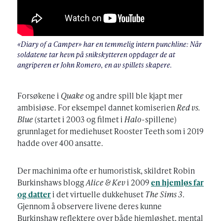
«Diary of a Camper» har en temmelig intern punchline: Når
soldatene tar hevn på snikskytteren oppdager de at
angriperen er John Romero, en av spillets skapere.
Forsøkene i
Quake
og andre spill ble kjapt mer
ambisiøse. For eksempel dannet komiserien
Red vs.
Blue
(startet i 2003 og filmet i
Halo
-spillene)
grunnlaget for mediehuset Rooster Teeth som i 2019
hadde over 400 ansatte.
Der machinima ofte er humoristisk, skildret Robin
Burkinshaws blogg
Alice & Kev
i 2009
en hjemløs far
og datter
i det virtuelle dukkehuset
The Sims 3
.
Gjennom å observere livene deres kunne
Burkinshaw reflektere over både hjemløshet, mental