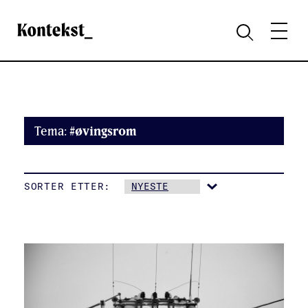
Kontekst
MENY
SØK
Tema:
#øvingsrom
SORTER ETTER: