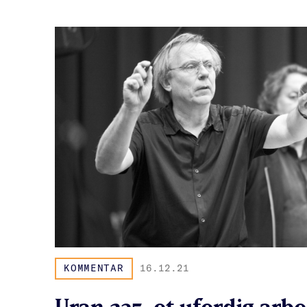
KOMMENTAR
16.12.21
Uran 235, et uferdig arb