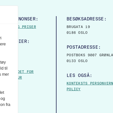
LINGSANNONSER:
BESØKSADRESSE:
MASJON OG PRISER
BRUGATA 19
0186 OSLO
i
ALE MEDIER:
vere
POSTADRESSE:
OOK
POSTBOKS 9007 GRØNL
0133 OSLO
ktøy
VER:
d til
– FORBUNDET FOR
es mer
LES OGSÅ:
 OG KULTUR
KONTEKSTS PERSONVER
POLICY
det
 og
on fra