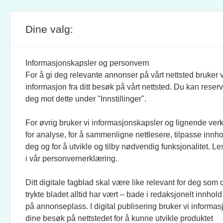
Dine valg:
SITE FOOTER
ANSVARLIG REDAKTØR:
STIL
BRAND BARSTEIN
INFOR
Informasjonskapsler og personvern
For å gi deg relevante annonser på vårt nettsted bruker v
JOURNALISTER:
SOSI
informasjon fra ditt besøk på vårt nettsted. Du kan reser
EVEN FINSRUD
FACEB
deg mot dette under "Innstillinger".
For øvrig bruker vi informasjonskapsler og lignende ver
BIDRAGSYTERE:
UTGI
for analyse, for å sammenligne nettlesere, tilpasse innhol
MAREN DUAAS, RONJA
CREO 
deg og for å utvikle og tilby nødvendig funksjonalitet. L
SAGSTUEN LARSEN, KNUT
KUNST
i vår personvernerklæring.
LØVÅS, ANLOV PETER
MATHIESEN, JO FOUGNER
Ditt digitale fagblad skal være like relevant for deg som 
SKAANSAR, EINAR STRAY,
trykte bladet alltid har vært – bade i redaksjonelt innhold
TELLEF ØGRIM.
på annonseplass. I digital publisering bruker vi informasj
dine besøk på nettstedet for å kunne utvikle produktet