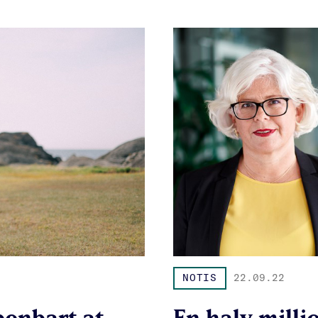
NOTIS
22.09.22
penbart at
En halv millio