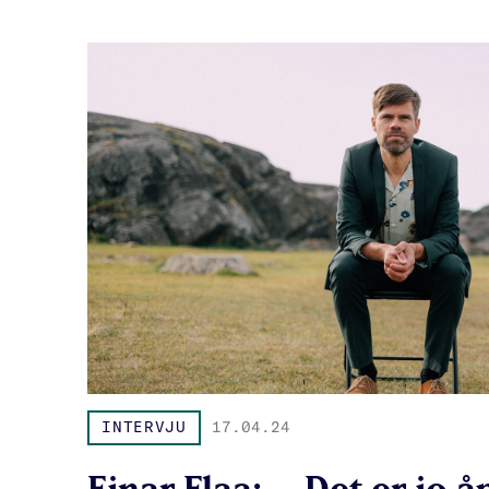
INTERVJU
17.04.24
Einar Flaa: – Det er jo å