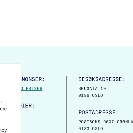
LINGSANNONSER:
BESØKSADRESSE:
MASJON OG PRISER
BRUGATA 19
0186 OSLO
i
ALE MEDIER:
vere
POSTADRESSE:
OOK
POSTBOKS 9007 GRØNL
0133 OSLO
ktøy
VER: