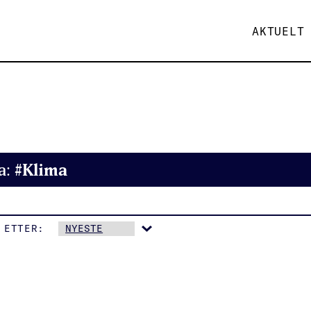
AKTUELT
#Klima
a:
 ETTER: