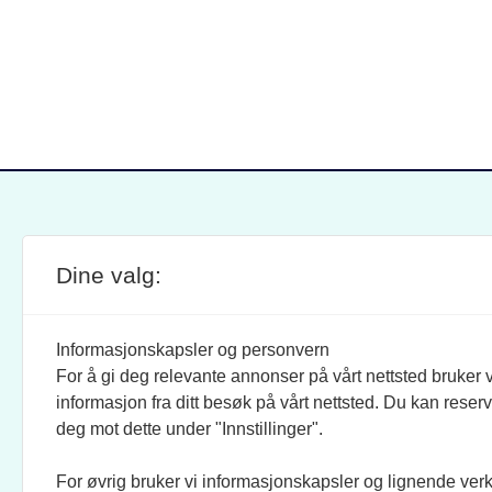
Dine valg:
SITE FOOTER
ANSVARLIG REDAKTØR:
STIL
BRAND BARSTEIN
INFOR
Informasjonskapsler og personvern
For å gi deg relevante annonser på vårt nettsted bruker v
JOURNALISTER:
SOSI
informasjon fra ditt besøk på vårt nettsted. Du kan reser
EVEN FINSRUD
FACEB
deg mot dette under "Innstillinger".
For øvrig bruker vi informasjonskapsler og lignende ver
BIDRAGSYTERE:
UTGI