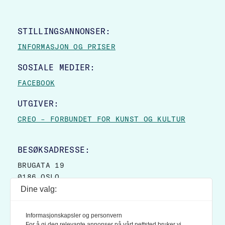
STILLINGSANNONSER:
INFORMASJON OG PRISER
SOSIALE MEDIER:
FACEBOOK
UTGIVER:
CREO – FORBUNDET FOR KUNST OG KULTUR
BESØKSADRESSE:
BRUGATA 19
0186 OSLO
Dine valg:
POSTADRESSE:
POSTBOKS 9007 GRØNLAND
Informasjonskapsler og personvern
0133 OSLO
For å gi deg relevante annonser på vårt nettsted bruker vi