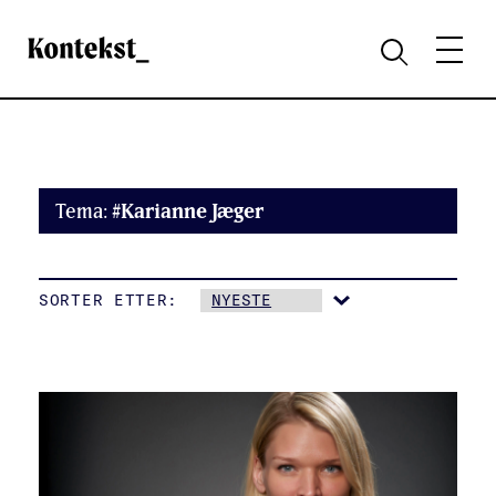
Kontekst
MENY
SØK
Tema:
#Karianne Jæger
SORTER ETTER: