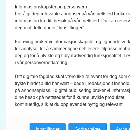
BRAND BARSTEIN
INFOR
Informasjonskapsler og personvern
For å gi deg relevante annonser på vårt nettsted bruker v
JOURNALISTER:
SOSI
informasjon fra ditt besøk på vårt nettsted. Du kan reser
EVEN FINSRUD
FACEB
deg mot dette under "Innstillinger".
For øvrig bruker vi informasjonskapsler og lignende ver
BIDRAGSYTERE:
UTGI
for analyse, for å sammenligne nettlesere, tilpasse innhol
MAREN DUAAS, RONJA
CREO 
deg og for å utvikle og tilby nødvendig funksjonalitet. L
SAGSTUEN LARSEN, KNUT
KUNST
i vår personvernerklæring.
LØVÅS, ANLOV PETER
MATHIESEN, JO FOUGNER
Ditt digitale fagblad skal være like relevant for deg som 
SKAANSAR, EINAR STRAY,
trykte bladet alltid har vært – bade i redaksjonelt innhold
TELLEF ØGRIM.
på annonseplass. I digital publisering bruker vi informasj
dine besøk på nettstedet for å kunne utvikle produktet
STILLINGSANNONSER:
kontinuerlig, slik at du opplever det nyttig og relevant.
CHRISTINE ROKKEDAL
Innstillinger
Godta valgte
Avvis a