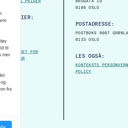
MASJON OG PRISER
BRUGATA 19
0186 OSLO
i
ALE MEDIER:
vere
POSTADRESSE:
OOK
POSTBOKS 9007 GRØNL
0133 OSLO
ktøy
VER:
d til
– FORBUNDET FOR
es mer
LES OGSÅ:
 OG KULTUR
KONTEKSTS PERSONVER
POLICY
det
 og
on fra
lle