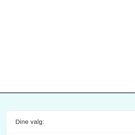
Dine valg:
SITE FOOTER
ANSVARLIG REDAKTØR:
STIL