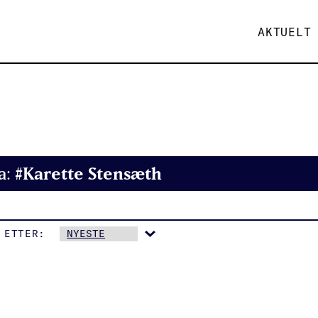
AKTUELT
#Karette Stensæth
a:
 ETTER: